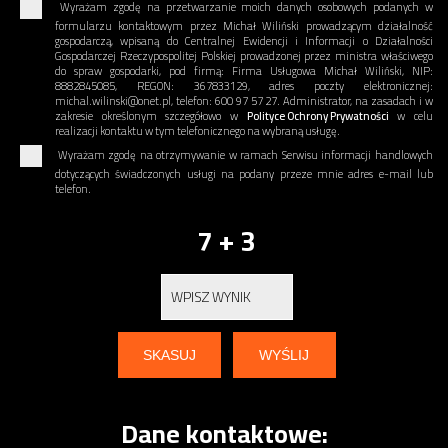
Wyrażam zgodę na przetwarzanie moich danych osobowych podanych w
formularzu kontaktowym przez Michał Wiliński prowadzącym działalność
gospodarczą, wpisaną do Centralnej Ewidencji i Informacji o Działalności
Gospodarczej Rzeczypospolitej Polskiej prowadzonej przez ministra właściwego
do spraw gospodarki, pod firmą: Firma Usługowa Michał Wiliński, NIP:
8882845085, REGON: 367833129, adres poczty elektronicznej:
michal.wilinski@onet.pl, telefon: 600 97 57 27. Administrator, na zasadach i w
zakresie określonym szczegółowo w
Polityce Ochrony Prywatności
w celu
realizacji kontaktu w tym telefonicznego na wybraną usługę.
Wyrażam zgodę na otrzymywanie w ramach Serwisu informacji handlowych
dotyczących świadczonych usługi na podany przeze mnie adres e-mail lub
telefon.
7 + 3
Dane kontaktowe: