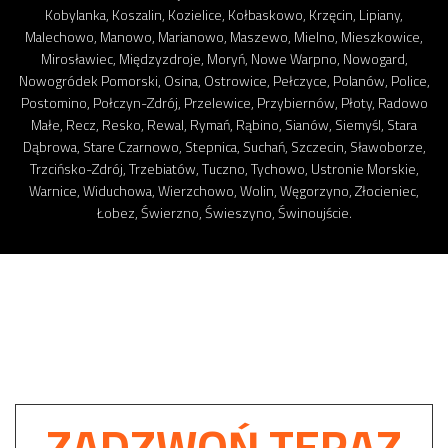
Kobylanka, Koszalin, Kozielice, Kołbaskowo, Krzęcin, Lipiany,
Malechowo, Manowo, Marianowo, Maszewo, Mielno, Mieszkowice,
Mirosławiec, Międzyzdroje, Moryń, Nowe Warpno, Nowogard,
Nowogródek Pomorski, Osina, Ostrowice, Pełczyce, Polanów, Police,
Postomino, Połczyn-Zdrój, Przelewice, Przybiernów, Płoty, Radowo
Małe, Recz, Resko, Rewal, Rymań, Rąbino, Sianów, Siemyśl, Stara
Dąbrowa, Stare Czarnowo, Stepnica, Suchań, Szczecin, Sławoborze,
Trzcińsko-Zdrój, Trzebiatów, Tuczno, Tychowo, Ustronie Morskie,
Warnice, Widuchowa, Wierzchowo, Wolin, Węgorzyno, Złocieniec,
Łobez, Świerzno, Świeszyno, Świnoujście.
ZADZWOŃ TERAZ