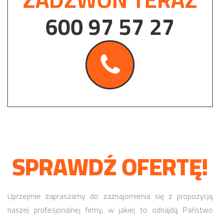
600 97 57 27
SPRAWDŹ OFERTĘ!
Uprzejmie zapraszamy do zaznajomienia się z propozycją
naszej profesjonalnej firmy, w jakiej to odnajdą Państwo