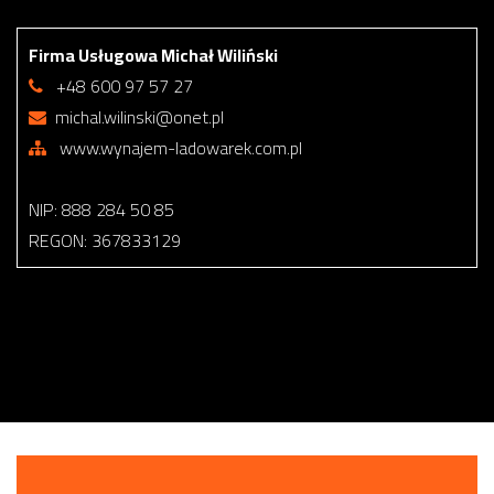
Firma Usługowa Michał Wiliński
+48 600 97 57 27
michal.wilinski@onet.pl
www.wynajem-ladowarek.com.pl
NIP: 888 284 50 85
REGON: 367833129