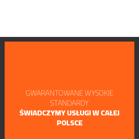
GWARANTOWANE WYSOKIE
STANDARDY
ŚWIADCZYMY USŁUGI W CAŁEJ
POLSCE