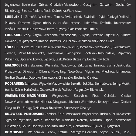
Legionowo,
Kozienice,
Grójec,
Grodzisk Mazowiecki,
Gostynin,
Garwolin,
Ciechanów,
Białobrzegi,
Siedlce,
Radom,
Płock,
Ostrołęka,
Warszawa.
LUBELSKIE:
Zamość,
Włodawa,
Tomaszów Lubelski,
Świdnik,
Ryki,
Radzyń Podlaski,
Puławy,
Parczew,
Opole Lubelskie,
Łuków,
Łęczna,
Lubartów,
Kraśnik,
Krasnystaw,
Janów Lubelski,
Hrubieszów,
Chełm,
Biłgoraj,
Biała Podlaska,
Lublin.
LUBUSKIE:
Żary,
Żagań,
Wschowa,
Świebodzin,
Sulęcin,
Strzelce Krajeńskie,
Słubice,
Nowa Sól,
Międzyrzecz,
Krosno Odrzańskie,
Gorzów Wielkopolski,
Zielona Góra.
ŁÓDZKIE:
Zgierz,
Zduńska Wola,
Wieruszów,
Wieluń,
Tomaszów Mazowiecki,
Skierniewice,
Sieradz,
Rawa Mazowiecka,
Radomsko,
Poddębice,
Piotrków Trybunalski,
Pajęczno,
Pabianice,
Opoczno,
Łowicz,
Łęczyca,
Łask,
Kutno,
Brzeziny,
Bełchatów,
Łódź.
MAŁOPOLSKIE:
Skawina,
Wieliczka,
Wadowice,
Zakopane,
Tarnów,
Sucha Beskidzka,
Proszowice,
Oświęcim,
Olkusz,
Nowy Targ,
Nowy Sącz,
Myślenice,
Miechów,
Limanowa,
Gorlice,
Brzesko,
Dąbrowa Tarnowska,
Chrzanów,
Bochnia,
Kraków.
PODLASKIE:
Zambrów,
Wysokie Mazowieckie,
Suwałki,
Sokółka,
Siemiatycze,
Sejny,
Mońki,
Łomża,
Kolno,
Hajnówka,
Grajewo,
Bielsk Podlaski,
Augustów,
Białystok.
WARMIŃSKO-MAZURSKIE:
Węgorzewo,
Szczytno,
Pisz,
Ostróda,
Olecko,
Nowe Miasto Lubawskie,
Nidzica,
Mrągowo,
Lidzbark Warmiński,
Kętrzyn,
Iława,
Gołdap,
Giżycko,
Ełk,
Elbląg,
Działdowo,
Braniewo,
Bartoszyce,
Olsztyn.
KUJAWSKO-POMORSKIE:
Chodecz,
Żnin,
Włocławek,
Wąbrzeźno,
Tuchola,
Toruń,
Świecie,
Sępólno Krajeńskie,
Rypin,
Radziejów,
Nakło nad Notecią,
Mogilno,
Lipno,
Inowrocław,
Grudziądz,
Golub-Dobrzyń,
Chełmno,
Brodnica,
Aleksandrów Kujawski,
Bydgoszcz.
POMORSKIE:
Wejherowo,
Tczew,
Sztum,
Starogard Gdański,
Sopot,
Słupsk,
Puck,