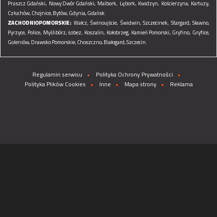
Pruszcz Gdański,
Nowy Dwór Gdański,
Malbork,
Lębork,
Kwidzyn,
Kościerzyna,
Kartuzy,
Człuchów,
Chojnice,
Bytów,
Gdynia,
Gdańsk.
ZACHODNIOPOMORSKIE:
Wałcz,
Świnoujście,
Świdwin,
Szczecinek,
Stargard,
Sławno,
Pyrzyce,
Police,
Myślibórz,
Łobez,
Koszalin,
Kołobrzeg,
Kamień Pomorski,
Gryfino,
Gryfice,
Goleniów,
Drawsko Pomorskie,
Choszczno,
Białogard,
Szczecin.
Regulamin serwisu
Polityka Ochrony Prywatności
Polityka Plików Cookies
Inne
Mapa strony
Reklama