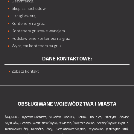
Dezynfekcja
Skup samochodów
Usługi lawetą
Kontenery na gruz
Kontenery gruzowe wynajem
Podstawienie kontenera na gruz
Wynajem kontenera na gruz
DANE KONTAKTOWE:
Zobacz kontakt
OBSŁUGIWANE WOJEWÓDZTWA I MIASTA
ŚLĄSKIE:
Dąbrowa Górnicza,
Mikołów,
Kłobuck,
Bieruń,
Lubliniec,
Pszczyna,
Żywiec,
Myszków,
Cieszyn,
Wodzisław Śląski,
Zawiercie,
Świętochłowice,
Piekary Śląskie,
Będzin,
Tarnowskie Góry,
Racibórz,
Żory,
Siemianowice Śląskie,
Mysłowice,
Jastrzębie-Zdrój,