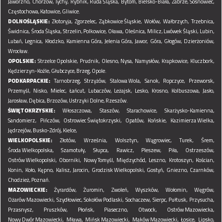
Jaworzno,
Chorzów,
Tychy,
Rybnik,
Ruda Śląska,
Bytom,
Bielsko-Biała,
Zabrze,
Sosnowiec,
Częstochowa,
Katowice,
Gliwice.
DOLNOŚLĄSKIE:
Złotoryja,
Zgorzelec,
Ząbkowice Śląskie,
Wołów,
Wałbrzych,
Trzebnica,
Świdnica,
Środa Śląska,
Strzelin,
Polkowice,
Oława,
Oleśnica,
Milicz,
Lwówek Śląski,
Lubin,
Lubań,
Legnica,
Kłodzko,
Kamienna Góra,
Jelenia Góra,
Jawor,
Góra,
Głogów,
Dzierżoniów,
Wrocław.
OPOLSKIE:
Strzelce Opolskie,
Prudnik,
Olesno,
Nysa,
Namysłów,
Krapkowice,
Kluczbork,
Kędzierzyn-Koźle,
Głubczyce,
Brzeg,
Opole.
PODKARPACKIE:
Tarnobrzeg,
Strzyżów,
Stalowa Wola,
Sanok,
Ropczyce,
Przeworsk,
Przemyśl,
Nisko,
Mielec,
Łańcut,
Lubaczów,
Leżajsk,
Lesko,
Krosno,
Kolbuszowa,
Jasło,
Jarosław,
Dębica,
Brzozów,
Ustrzyki Dolne,
Rzeszów.
ŚWIĘTOKRZYSKIE:
Włoszczowa,
Staszów,
Starachowice,
Skarżysko-Kamienna,
Sandomierz,
Pińczów,
Ostrowiec Świętokrzyski,
Opatów,
Końskie,
Kazimierza Wielka,
Jędrzejów,
Busko-Zdrój,
Kielce,
WIELKOPOLSKIE:
Złotów,
Września,
Wolsztyn,
Wągrowiec,
Turek,
Śrem,
Środa Wielkopolska,
Szamotuły,
Słupca,
Rawicz,
Pleszew,
Piła,
Ostrzeszów,
Ostrów Wielkopolski,
Oborniki,
Nowy Tomyśl,
Międzychód,
Leszno,
Krotoszyn,
Kościan,
Konin,
Koło,
Kępno,
Kalisz,
Jarocin,
Grodzisk Wielkopolski,
Gostyń,
Gniezno,
Czarnków,
Chodzież,
Poznań.
MAZOWIECKIE:
Żyrardów,
Żuromin,
Zwoleń,
Wyszków,
Wołomin,
Węgrów,
Ożarów Mazowiecki,
Szydłowiec,
Sokołów Podlaski,
Sochaczew,
Sierpc,
Pułtusk,
Przysucha,
Przasnysz,
Pruszków,
Płońsk,
Piaseczno,
Otwock,
Ostrów Mazowiecka,
Nowy Dwór Mazowiecki,
Mława,
Mińsk Mazowiecki,
Maków Mazowiecki,
Łosice,
Lipsko,