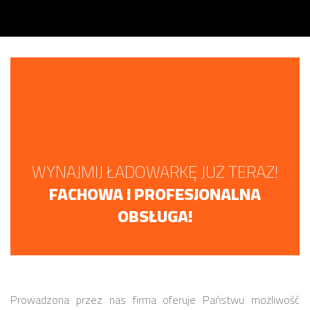
WYNAJMIJ ŁADOWARKĘ JUŻ TERAZ!
FACHOWA I PROFESJONALNA
OBSŁUGA!
Prowadzona przez nas firma oferuje Państwu możliwość