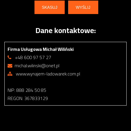
Dane kontaktowe:
Firma Usługowa Michał Wiliński
+48 600 97 57 27
michal.wilinski@onet.pl
www.wynajem-ladowarek.com.pl
NIP: 888 284 50 85
REGON: 367833129