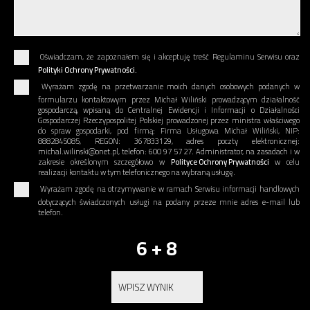
Oświadczam, że zapoznałem się i akceptuję treść Regulaminu Serwisu oraz
Polityki Ochrony Prywatności.
Wyrażam zgodę na przetwarzanie moich danych osobowych podanych w
formularzu kontaktowym przez Michał Wiliński prowadzącym działalność
gospodarczą, wpisaną do Centralnej Ewidencji i Informacji o Działalności
Gospodarczej Rzeczypospolitej Polskiej prowadzonej przez ministra właściwego
do spraw gospodarki, pod firmą: Firma Usługowa Michał Wiliński, NIP:
8882845085, REGON: 367833129, adres poczty elektronicznej:
michal.wilinski@onet.pl, telefon: 600 97 57 27. Administrator, na zasadach i w
zakresie określonym szczegółowo w
Polityce Ochrony Prywatności
w celu
realizacji kontaktu w tym telefonicznego na wybraną usługę.
Wyrażam zgodę na otrzymywanie w ramach Serwisu informacji handlowych
dotyczących świadczonych usługi na podany przeze mnie adres e-mail lub
telefon.
6 + 8