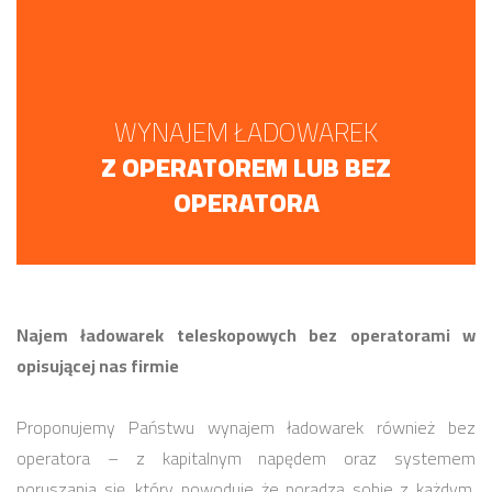
WYNAJEM ŁADOWAREK
Z OPERATOREM LUB BEZ
OPERATORA
Najem ładowarek teleskopowych bez operatorami w
opisującej nas firmie
Proponujemy Państwu wynajem ładowarek również bez
operatora – z kapitalnym napędem oraz systemem
poruszania się, który powoduje że poradzą sobie z każdym,