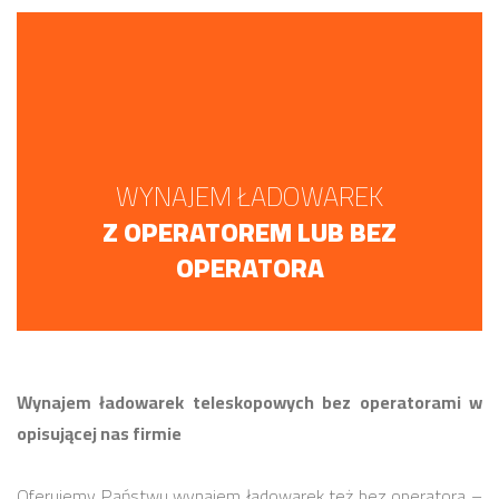
WYNAJEM ŁADOWAREK
Z OPERATOREM LUB BEZ
OPERATORA
Wynajem ładowarek teleskopowych bez operatorami w
opisującej nas firmie
Oferujemy Państwu wynajem ładowarek też bez operatora –