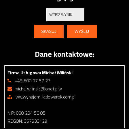
Dane kontaktowe:
Firma Usługowa Michał Wiliński
+48 600 97 57 27
michal.wilinski@onet.plw
ww.wynajem-ladowarek.com.pl
NIP: 888 284 50 85
REGON: 367833129