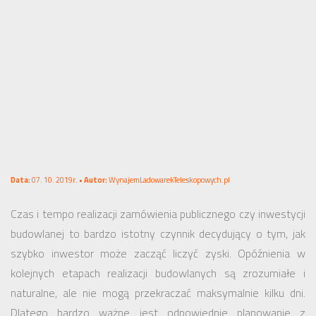
Data:
07. 10. 2019r. •
Autor:
WynajemLadowarekTeleskopowych.pl
Czas i tempo realizacji zamówienia publicznego czy inwestycji
budowlanej to bardzo istotny czynnik decydujący o tym, jak
szybko inwestor może zacząć liczyć zyski. Opóźnienia w
kolejnych etapach realizacji budowlanych są zrozumiałe i
naturalne, ale nie mogą przekraczać maksymalnie kilku dni.
Dlatego bardzo ważne jest odpowiednie planowanie z