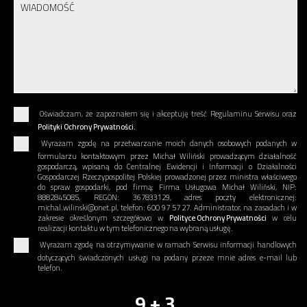
Oświadczam, że zapoznałem się i akceptuję treść Regulaminu Serwisu oraz
Polityki Ochrony Prywatności.
Wyrażam zgodę na przetwarzanie moich danych osobowych podanych w
formularzu kontaktowym przez Michał Wiliński prowadzącym działalność
gospodarczą, wpisaną do Centralnej Ewidencji i Informacji o Działalności
Gospodarczej Rzeczypospolitej Polskiej prowadzonej przez ministra właściwego
do spraw gospodarki, pod firmą: Firma Usługowa Michał Wiliński, NIP:
8882845085, REGON: 367833129, adres poczty elektronicznej:
michal.wilinski@onet.pl, telefon: 600 97 57 27. Administrator, na zasadach i w
zakresie określonym szczegółowo w
Polityce Ochrony Prywatności
w celu
realizacji kontaktu w tym telefonicznego na wybraną usługę.
Wyrażam zgodę na otrzymywanie w ramach Serwisu informacji handlowych
dotyczących świadczonych usługi na podany przeze mnie adres e-mail lub
telefon.
9 + 3