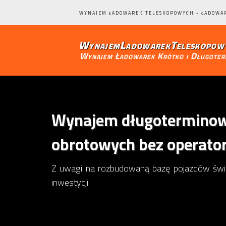
WYNAJEM ŁADOWAREK TELESKOPOWYCH - ŁADOWA
WynajemLadowarekTeleskopowy
Wynajem Ładowarek Krótko i Długote
Wynajem długoterminowy
obrotowych bez operato
Z uwagi na rozbudowaną bazę pojazdów świadczymy niemal natychmiastowy wynajem ładowarek teleskopowych i bez względu na lokalizację Twojej
inwestycji.