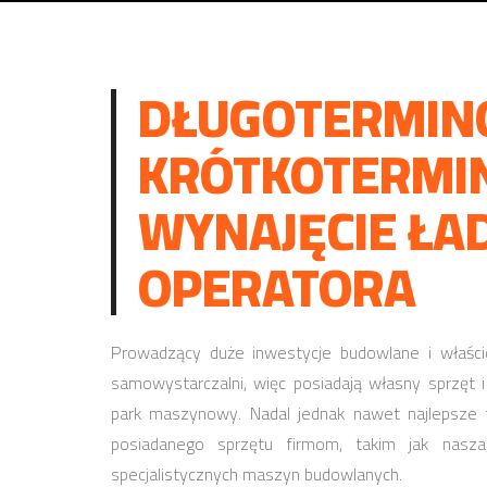
DŁUGOTERMIN
KRÓTKOTERMI
WYNAJĘCIE ŁA
OPERATORA
Prowadzący duże inwestycje budowlane i właścic
samowystarczalni, więc posiadają własny sprzęt i
park maszynowy. Nadal jednak nawet najlepsze 
posiadanego sprzętu firmom, takim jak nasza
specjalistycznych maszyn budowlanych.