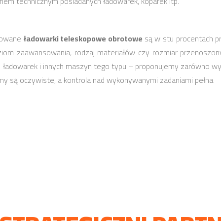
tanem technicznym posiadanych ładowarek, koparek itp.
jmowane
ładowarki teleskopowe obrotowe
są w stu procentach p
ziom zaawansowania, rodzaj materiałów czy rozmiar przenoszony
i ładowarek i innych maszyn tego typu – proponujemy zarówno wyn
my są oczywiste, a kontrola nad wykonywanymi zadaniami pełna.