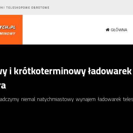
RKI TELESKOPOWE OBROTOWE
ch.pl
GŁÓWNA
rminowy
 i krótkoterminowy ładowarek
ra