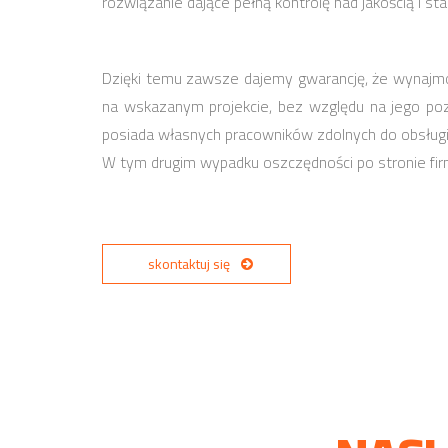
rozwiązanie dające pełną kontrolę nad jakością i s
Dzięki temu zawsze dajemy gwarancję, że wyna
na wskazanym projekcie, bez względu na jego po
posiada własnych pracowników zdolnych do obsług
W tym drugim wypadku oszczędności po stronie fir
skontaktuj się