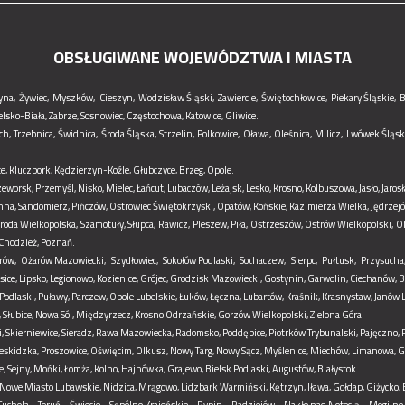
OBSŁUGIWANE WOJEWÓDZTWA I MIASTA
yna,
Żywiec,
Myszków,
Cieszyn,
Wodzisław Śląski,
Zawiercie,
Świętochłowice,
Piekary Śląskie,
B
elsko-Biała,
Zabrze,
Sosnowiec,
Częstochowa,
Katowice,
Gliwice.
ch,
Trzebnica,
Świdnica,
Środa Śląska,
Strzelin,
Polkowice,
Oława,
Oleśnica,
Milicz,
Lwówek Śląski
e,
Kluczbork,
Kędzierzyn-Koźle,
Głubczyce,
Brzeg,
Opole.
zeworsk,
Przemyśl,
Nisko,
Mielec,
Łańcut,
Lubaczów,
Leżajsk,
Lesko,
Krosno,
Kolbuszowa,
Jasło,
Jaros
nna,
Sandomierz,
Pińczów,
Ostrowiec Świętokrzyski,
Opatów,
Końskie,
Kazimierza Wielka,
Jędrzej
roda Wielkopolska,
Szamotuły,
Słupca,
Rawicz,
Pleszew,
Piła,
Ostrzeszów,
Ostrów Wielkopolski,
Ob
Chodzież,
Poznań.
rów,
Ożarów Mazowiecki,
Szydłowiec,
Sokołów Podlaski,
Sochaczew,
Sierpc,
Pułtusk,
Przysucha
sice,
Lipsko,
Legionowo,
Kozienice,
Grójec,
Grodzisk Mazowiecki,
Gostynin,
Garwolin,
Ciechanów,
B
Podlaski,
Puławy,
Parczew,
Opole Lubelskie,
Łuków,
Łęczna,
Lubartów,
Kraśnik,
Krasnystaw,
Janów L
,
Słubice,
Nowa Sól,
Międzyrzecz,
Krosno Odrzańskie,
Gorzów Wielkopolski,
Zielona Góra.
,
Skierniewice,
Sieradz,
Rawa Mazowiecka,
Radomsko,
Poddębice,
Piotrków Trybunalski,
Pajęczno,
eskidzka,
Proszowice,
Oświęcim,
Olkusz,
Nowy Targ,
Nowy Sącz,
Myślenice,
Miechów,
Limanowa,
G
e,
Sejny,
Mońki,
Łomża,
Kolno,
Hajnówka,
Grajewo,
Bielsk Podlaski,
Augustów,
Białystok.
Nowe Miasto Lubawskie,
Nidzica,
Mrągowo,
Lidzbark Warmiński,
Kętrzyn,
Iława,
Gołdap,
Giżycko,