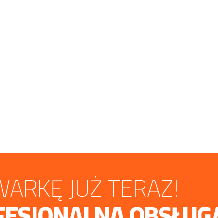
ARKĘ JUŻ TERAZ!
FESJONALNA OBSŁUG