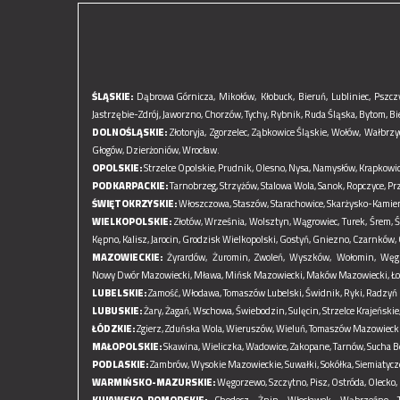
ŚLĄSKIE:
Dąbrowa Górnicza,
Mikołów,
Kłobuck,
Bieruń,
Lubliniec,
Pszcz
Jastrzębie-Zdrój,
Jaworzno,
Chorzów,
Tychy,
Rybnik,
Ruda Śląska,
Bytom,
Bi
DOLNOŚLĄSKIE:
Złotoryja,
Zgorzelec,
Ząbkowice Śląskie,
Wołów,
Wałbrzy
Głogów,
Dzierżoniów,
Wrocław.
OPOLSKIE:
Strzelce Opolskie,
Prudnik,
Olesno,
Nysa,
Namysłów,
Krapkowic
PODKARPACKIE:
Tarnobrzeg,
Strzyżów,
Stalowa Wola,
Sanok,
Ropczyce,
Pr
ŚWIĘTOKRZYSKIE:
Włoszczowa,
Staszów,
Starachowice,
Skarżysko-Kamie
WIELKOPOLSKIE:
Złotów,
Września,
Wolsztyn,
Wągrowiec,
Turek,
Śrem,
Ś
Kępno,
Kalisz,
Jarocin,
Grodzisk Wielkopolski,
Gostyń,
Gniezno,
Czarnków,
MAZOWIECKIE:
Żyrardów,
Żuromin,
Zwoleń,
Wyszków,
Wołomin,
Węg
Nowy Dwór Mazowiecki,
Mława,
Mińsk Mazowiecki,
Maków Mazowiecki,
Ło
LUBELSKIE:
Zamość,
Włodawa,
Tomaszów Lubelski,
Świdnik,
Ryki,
Radzyń 
LUBUSKIE:
Żary,
Żagań,
Wschowa,
Świebodzin,
Sulęcin,
Strzelce Krajeńskie
ŁÓDZKIE:
Zgierz,
Zduńska Wola,
Wieruszów,
Wieluń,
Tomaszów Mazowiecki
MAŁOPOLSKIE:
Skawina,
Wieliczka,
Wadowice,
Zakopane,
Tarnów,
Sucha B
PODLASKIE:
Zambrów,
Wysokie Mazowieckie,
Suwałki,
Sokółka,
Siemiatycz
WARMIŃSKO-MAZURSKIE:
Węgorzewo,
Szczytno,
Pisz,
Ostróda,
Olecko,