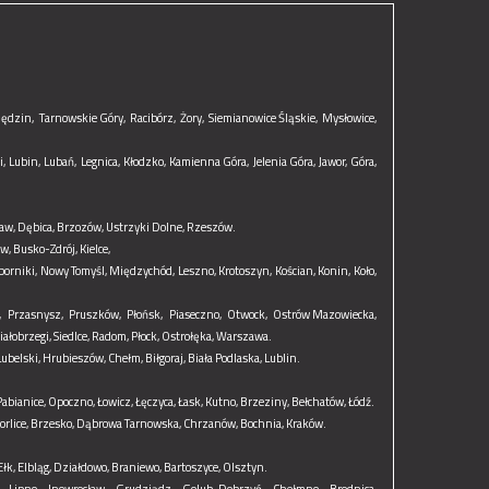
ędzin,
Tarnowskie Góry,
Racibórz,
Żory,
Siemianowice Śląskie,
Mysłowice,
,
Lubin,
Lubań,
Legnica,
Kłodzko,
Kamienna Góra,
Jelenia Góra,
Jawor,
Góra,
ław,
Dębica,
Brzozów,
Ustrzyki Dolne,
Rzeszów.
ów,
Busko-Zdrój,
Kielce,
orniki,
Nowy Tomyśl,
Międzychód,
Leszno,
Krotoszyn,
Kościan,
Konin,
Koło,
,
Przasnysz,
Pruszków,
Płońsk,
Piaseczno,
Otwock,
Ostrów Mazowiecka,
iałobrzegi,
Siedlce,
Radom,
Płock,
Ostrołęka,
Warszawa.
ubelski,
Hrubieszów,
Chełm,
Biłgoraj,
Biała Podlaska,
Lublin.
Pabianice,
Opoczno,
Łowicz,
Łęczyca,
Łask,
Kutno,
Brzeziny,
Bełchatów,
Łódź.
orlice,
Brzesko,
Dąbrowa Tarnowska,
Chrzanów,
Bochnia,
Kraków.
Ełk,
Elbląg,
Działdowo,
Braniewo,
Bartoszyce,
Olsztyn.