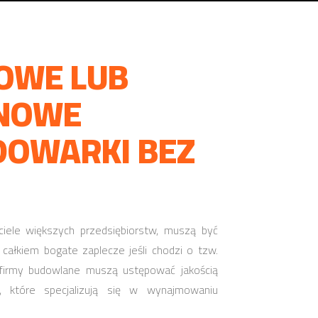
OWE LUB
NOWE
DOWARKI BEZ
iele większych przedsiębiorstw, muszą być
 całkiem bogate zaplecze jeśli chodzi o tzw.
firmy budowlane muszą ustępować jakością
, które specjalizują się w wynajmowaniu