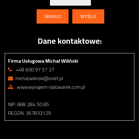
Dane kontaktowe:
Firma Usługowa Michał Wiliński
+48 600 97 57 27
michal.wilinski@onet.pl
www.wynajem-ladowarek.com.pl
NIP: 888 284 50 85
REGON: 367833129