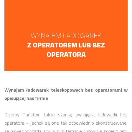
WYNAJEM ŁADOWAREK
Z OPERATOREM LUB BEZ
OPERATORA
Wynajem ładowarek teleskopowych bez operatorami w
opisującej nas firmie
Dajemy Państwu także szansę wynajęcia ładowarki bez
operatora – jednak są one tak odpowiednio skonstruowane,
że nawet początkujący w tym temacie cudownie sobie z nimi