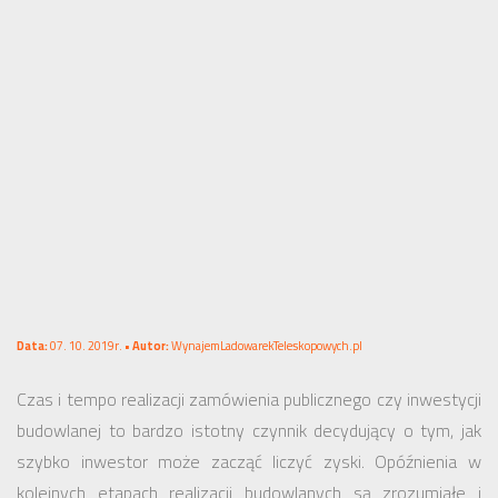
Data:
07. 10. 2019r. •
Autor:
WynajemLadowarekTeleskopowych.pl
Czas i tempo realizacji zamówienia publicznego czy inwestycji
budowlanej to bardzo istotny czynnik decydujący o tym, jak
szybko inwestor może zacząć liczyć zyski. Opóźnienia w
kolejnych etapach realizacji budowlanych są zrozumiałe i