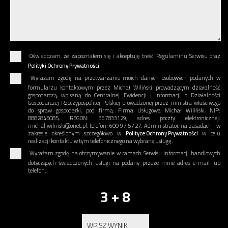
Oświadczam, że zapoznałem się i akceptuję treść Regulaminu Serwisu oraz
Polityki Ochrony Prywatności.
Wyrażam zgodę na przetwarzanie moich danych osobowych podanych w
formularzu kontaktowym przez Michał Wiliński prowadzącym działalność
gospodarczą, wpisaną do Centralnej Ewidencji i Informacji o Działalności
Gospodarczej Rzeczypospolitej Polskiej prowadzonej przez ministra właściwego
do spraw gospodarki, pod firmą: Firma Usługowa Michał Wiliński, NIP:
8882845085, REGON: 367833129, adres poczty elektronicznej:
michal.wilinski@onet.pl, telefon: 600 97 57 27. Administrator, na zasadach i w
zakresie określonym szczegółowo w
Polityce Ochrony Prywatności
w celu
realizacji kontaktu w tym telefonicznego na wybraną usługę.
Wyrażam zgodę na otrzymywanie w ramach Serwisu informacji handlowych
dotyczących świadczonych usługi na podany przeze mnie adres e-mail lub
telefon.
3 + 8