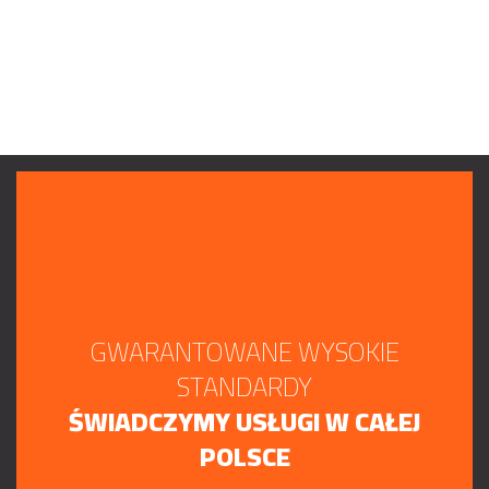
GWARANTOWANE WYSOKIE
STANDARDY
ŚWIADCZYMY USŁUGI W CAŁEJ
POLSCE