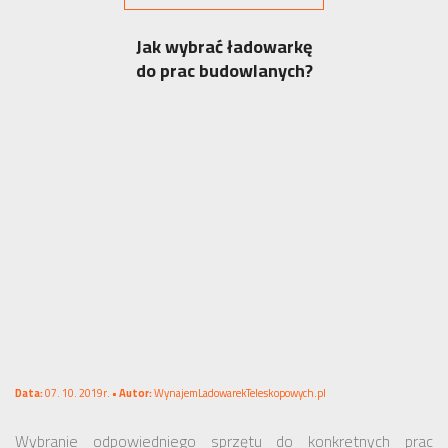
Jak wybrać ładowarkę
do prac budowlanych?
Data:
07. 10. 2019r. •
Autor:
WynajemLadowarekTeleskopowych.pl
Wybranie odpowiedniego sprzętu do konkretnych prac