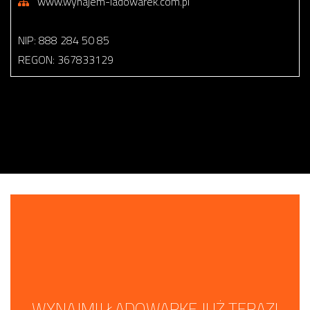
www.wynajem-ladowarek.com.pl
NIP: 888 284 50 85
REGON: 367833129
WYNAJMIJ ŁADOWARKĘ JUŻ TERAZ!