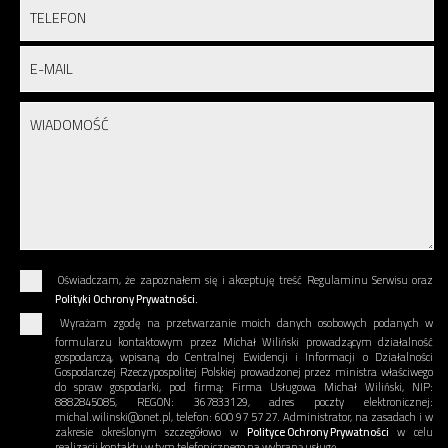
Oświadczam, że zapoznałem się i akceptuję treść Regulaminu Serwisu oraz
Polityki Ochrony Prywatności.
Wyrażam zgodę na przetwarzanie moich danych osobowych podanych w
formularzu kontaktowym przez Michał Wiliński prowadzącym działalność
gospodarczą, wpisaną do Centralnej Ewidencji i Informacji o Działalności
Gospodarczej Rzeczypospolitej Polskiej prowadzonej przez ministra właściwego
do spraw gospodarki, pod firmą: Firma Usługowa Michał Wiliński, NIP:
8882845085, REGON: 367833129, adres poczty elektronicznej:
michal.wilinski@onet.pl, telefon: 600 97 57 27. Administrator, na zasadach i w
zakresie określonym szczegółowo w
Polityce Ochrony Prywatności
w celu
realizacji kontaktu w tym telefonicznego na wybraną usługę.