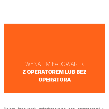
WYNAJEM ŁADOWAREK
Z OPERATOREM LUB BEZ
OPERATORA
Najem ładowarek teleskopowych bez operatorami w