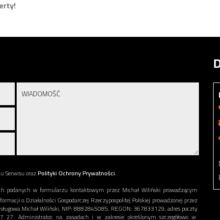
erty!
D
nu Serwisu oraz
Polityki Ochrony Prywatności.
h podanych w formularzu kontaktowym przez Michał Wiliński prowadzącym
nformacji o Działalności Gospodarczej Rzeczypospolitej Polskiej prowadzonej przez
a Usługowa Michał Wiliński, NIP: 8882845085, REGON: 367833129, adres poczty
7 57 27. Administrator, na zasadach i w zakresie określonym szczegółowo w