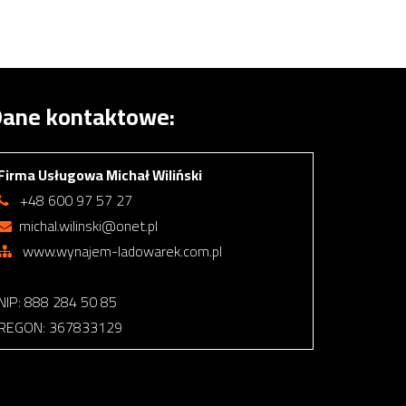
ane kontaktowe:
Firma Usługowa Michał Wiliński
+48 600 97 57 27
michal.wilinski@onet.pl
www.wynajem-ladowarek.com.pl
NIP: 888 284 50 85
REGON: 367833129