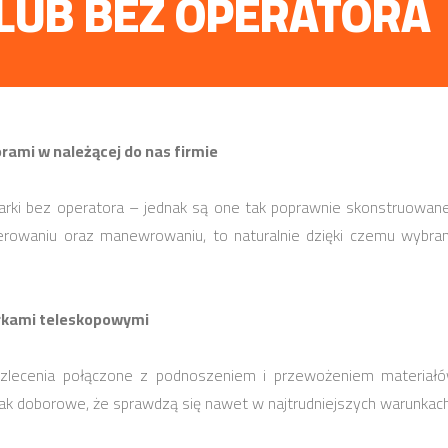
LUB BEZ OPERATORA
ami w należącej do nas firmie
ki bez operatora – jednak są one tak poprawnie skonstruowane
terowaniu oraz manewrowaniu, to naturalnie dzięki czemu wybra
rkami teleskopowymi
lecenia połączone z podnoszeniem i przewożeniem materiałów
 doborowe, że sprawdzą się nawet w najtrudniejszych warunkach. N