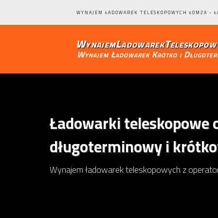
WYNAJEM ŁADOWAREK TELESKOPOWYCH ŁOMŻA - 
WynajemLadowarekTeleskopowy
Wynajem Ładowarek Krótko i Długote
Ładowarki teleskopowe o
długoterminowy i krótk
Wynajem ładowarek teleskopowych z operato