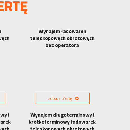
ERTĘ
k
Wynajem ładowarek
wych
teleskopowych obrotowych
bez operatora
zobacz ofertę
wy i
Wynajem długoterminowy i
warek
krótkoterminowy ładowarek
wych
teleskopowych obrotowych