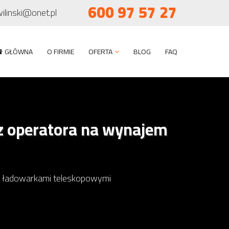
600 97 57 27
wilinski@onet.pl
GŁÓWNA
O FIRMIE
OFERTA
BLOG
FAQ
z operatora na wynajem
we ładowarkami teleskopowymi