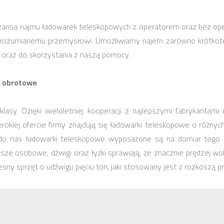
ansa najmu ładowarek teleskopowych z operatorem oraz bez operat
 rozumianemu przemysłowi. Umożliwiamy najem zarówno krótkote
 oraz do skorzystania z naszą pomocy.
e obrotowe
 klasy. Dzięki wieloletniej kooperacji z najlepszymi fabrykant
rokiej ofercie firmy znajdują się ładowarki teleskopowe o różnyc
e do nas ładowarki teleskopowe wyposażone są na domiar tego w
 kosze osobowe, dźwigi oraz łyżki sprawiają, że znacznie prędze
ny sprzęt o udźwigu pięciu ton, jaki stosowany jest z rozkoszą p