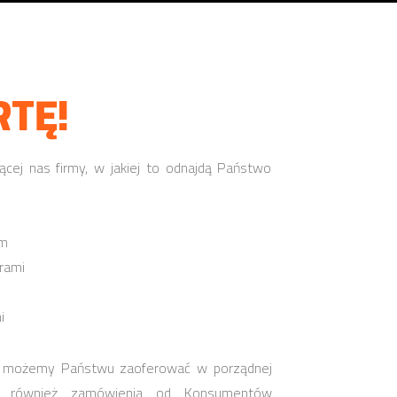
TĘ!
ącej nas firmy, w jakiej to odnajdą Państwo
em
rami
i
lat możemy Państwu zaoferować w porządnej
emy również zamówienia od Konsumentów