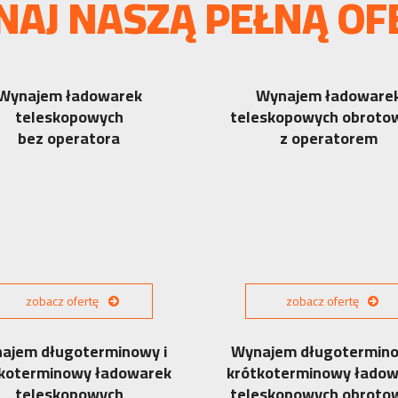
NAJ NASZĄ PEŁNĄ OF
Wynajem ładowarek
Wynajem ładoware
teleskopowych
teleskopowych obroto
bez operatora
z operatorem
zobacz ofertę
zobacz ofertę
ajem długoterminowy i
Wynajem długotermino
koterminowy ładowarek
krótkoterminowy łado
teleskopowych
teleskopowych obroto