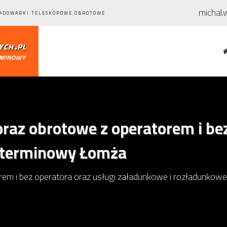
michal.
ŁADOWARKI TELESKOPOWE OBROTOWE
ch.pl
rminowy
raz obrotowe z operatorem i be
oterminowy Łomża
rem i bez operatora oraz usługi załadunkowe i rozładunko