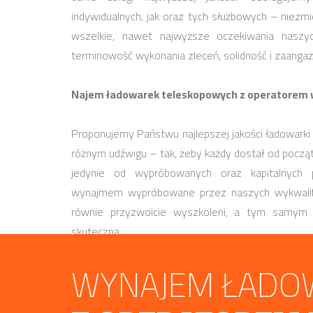
indywidualnych, jak oraz tych służbowych – niezm
wszelkie, nawet najwyższe oczekiwania naszy
terminowość wykonania zleceń, solidność i zaangaż
Najem ładowarek teleskopowych z operatorem w 
Proponujemy Państwu najlepszej jakości ładowarki
różnym udźwigu – tak, żeby każdy dostał od począ
jedynie od wypróbowanych oraz kapitalnych
wynajmem wypróbowane przez naszych wykwalifi
równie przyzwoicie wyszkoleni, a tym samym g
skuteczną.
WYNAJEM ŁADO