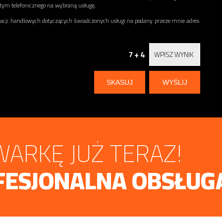
 tym telefonicznego na wybraną usługę.
ji handlowych dotyczących świadczonych usługi na podany przeze mnie adres
7 + 4
ARKĘ JUŻ TERAZ!
FESJONALNA OBSŁUG