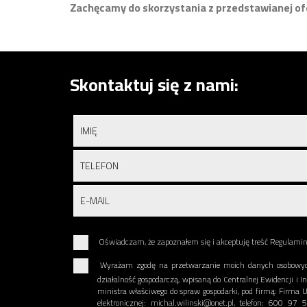
Zachęcamy do skorzystania z przedstawianej of
Skontaktuj się z nami:
Oświadczam, że zapoznałem się i akceptuję treść Regulami
Wyrażam zgodę na przetwarzanie moich danych osobowyc
działalność gospodarczą, wpisaną do Centralnej Ewidencji i I
ministra właściwego do spraw gospodarki, pod firmą: Firm
elektronicznej: michal.wilinski@onet.pl, telefon: 600 9