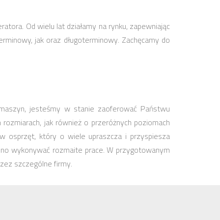
ora. Od wielu lat działamy na rynku, zapewniając
rminowy, jak oraz długoterminowy. Zachęcamy do
ami maszyn, jesteśmy w stanie zaoferować Państwu
h rozmiarach, jak również o przeróżnych poziomach
 osprzęt, który o wiele upraszcza i przyspiesza
j wolno wykonywać rozmaite prace. W przygotowanym
rzez szczególne firmy.