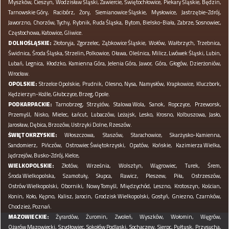
Myszków,
Cieszyn,
Wodzisław Śląski,
Zawiercie,
Świętochłowice,
Piekary Śląskie,
Będzin,
Tarnowskie Góry,
Racibórz,
Żory,
Siemianowice Śląskie,
Mysłowice,
Jastrzębie-Zdrój,
Jaworzno,
Chorzów,
Tychy,
Rybnik,
Ruda Śląska,
Bytom,
Bielsko-Biała,
Zabrze,
Sosnowiec,
Częstochowa,
Katowice,
Gliwice.
DOLNOŚLĄSKIE:
Złotoryja,
Zgorzelec,
Ząbkowice Śląskie,
Wołów,
Wałbrzych,
Trzebnica,
Świdnica,
Środa Śląska,
Strzelin,
Polkowice,
Oława,
Oleśnica,
Milicz,
Lwówek Śląski,
Lubin,
Lubań,
Legnica,
Kłodzko,
Kamienna Góra,
Jelenia Góra,
Jawor,
Góra,
Głogów,
Dzierżoniów,
Wrocław.
OPOLSKIE:
Strzelce Opolskie,
Prudnik,
Olesno,
Nysa,
Namysłów,
Krapkowice,
Kluczbork,
Kędzierzyn-Koźle,
Głubczyce,
Brzeg,
Opole.
PODKARPACKIE:
Tarnobrzeg,
Strzyżów,
Stalowa Wola,
Sanok,
Ropczyce,
Przeworsk,
Przemyśl,
Nisko,
Mielec,
Łańcut,
Lubaczów,
Leżajsk,
Lesko,
Krosno,
Kolbuszowa,
Jasło,
Jarosław,
Dębica,
Brzozów,
Ustrzyki Dolne,
Rzeszów.
ŚWIĘTOKRZYSKIE:
Włoszczowa,
Staszów,
Starachowice,
Skarżysko-Kamienna,
Sandomierz,
Pińczów,
Ostrowiec Świętokrzyski,
Opatów,
Końskie,
Kazimierza Wielka,
Jędrzejów,
Busko-Zdrój,
Kielce,
WIELKOPOLSKIE:
Złotów,
Września,
Wolsztyn,
Wągrowiec,
Turek,
Śrem,
Środa Wielkopolska,
Szamotuły,
Słupca,
Rawicz,
Pleszew,
Piła,
Ostrzeszów,
Ostrów Wielkopolski,
Oborniki,
Nowy Tomyśl,
Międzychód,
Leszno,
Krotoszyn,
Kościan,
Konin,
Koło,
Kępno,
Kalisz,
Jarocin,
Grodzisk Wielkopolski,
Gostyń,
Gniezno,
Czarnków,
Chodzież,
Poznań.
MAZOWIECKIE:
Żyrardów,
Żuromin,
Zwoleń,
Wyszków,
Wołomin,
Węgrów,
Ożarów Mazowiecki,
Szydłowiec,
Sokołów Podlaski,
Sochaczew,
Sierpc,
Pułtusk,
Przysucha,