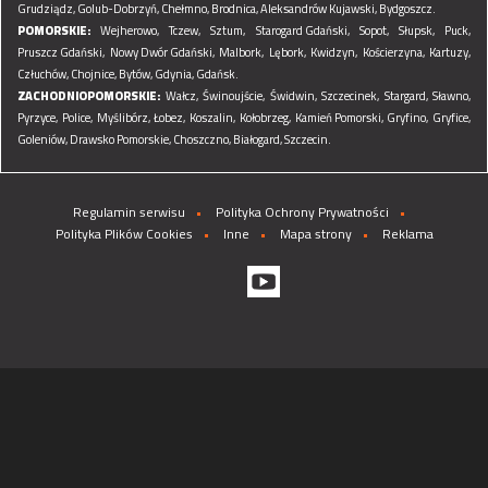
Grudziądz,
Golub-Dobrzyń,
Chełmno,
Brodnica,
Aleksandrów Kujawski,
Bydgoszcz.
POMORSKIE:
Wejherowo,
Tczew,
Sztum,
Starogard Gdański,
Sopot,
Słupsk,
Puck,
Pruszcz Gdański,
Nowy Dwór Gdański,
Malbork,
Lębork,
Kwidzyn,
Kościerzyna,
Kartuzy,
Człuchów,
Chojnice,
Bytów,
Gdynia,
Gdańsk.
ZACHODNIOPOMORSKIE:
Wałcz,
Świnoujście,
Świdwin,
Szczecinek,
Stargard,
Sławno,
Pyrzyce,
Police,
Myślibórz,
Łobez,
Koszalin,
Kołobrzeg,
Kamień Pomorski,
Gryfino,
Gryfice,
Goleniów,
Drawsko Pomorskie,
Choszczno,
Białogard,
Szczecin.
Regulamin serwisu
Polityka Ochrony Prywatności
Polityka Plików Cookies
Inne
Mapa strony
Reklama