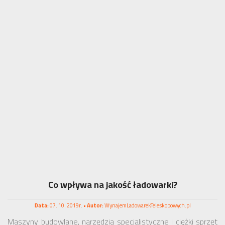
Co wpływa na jakość ładowarki?
Data:
07. 10. 2019r. •
Autor:
WynajemLadowarekTeleskopowych.pl
Maszyny budowlane, narzędzia specjalistyczne i ciężki sprzęt