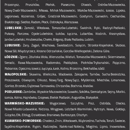
Przasnysz,
Pruszków,
Płońsk,
Piaseczno,
Otwock,
Ostrów Mazowiecka,
Nowy Dwór Mazowiecki,
Mława,
Mińsk Mazowiecki,
Maków Mazowiecki,
Łosice,
Lipsko,
Legionowo,
Kozienice,
Grójec,
Grodzisk Mazowiecki,
Gostynin,
Garwolin,
Ciechanów,
Białobrzegi,
Siedlce,
Radom,
Płock,
Ostrołęka,
Warszawa.
LUBELSKIE:
Zamość,
Włodawa,
Tomaszów Lubelski,
Świdnik,
Ryki,
Radzyń Podlaski,
Puławy,
Parczew,
Opole Lubelskie,
Łuków,
Łęczna,
Lubartów,
Kraśnik,
Krasnystaw,
Janów Lubelski,
Hrubieszów,
Chełm,
Biłgoraj,
Biała Podlaska,
Lublin.
LUBUSKIE:
Żary,
Żagań,
Wschowa,
Świebodzin,
Sulęcin,
Strzelce Krajeńskie,
Słubice,
Nowa Sól,
Międzyrzecz,
Krosno Odrzańskie,
Gorzów Wielkopolski,
Zielona Góra.
ŁÓDZKIE:
Zgierz,
Zduńska Wola,
Wieruszów,
Wieluń,
Tomaszów Mazowiecki,
Skierniewice,
Sieradz,
Rawa Mazowiecka,
Radomsko,
Poddębice,
Piotrków Trybunalski,
Pajęczno,
Pabianice,
Opoczno,
Łowicz,
Łęczyca,
Łask,
Kutno,
Brzeziny,
Bełchatów,
Łódź.
MAŁOPOLSKIE:
Skawina,
Wieliczka,
Wadowice,
Zakopane,
Tarnów,
Sucha Beskidzka,
Proszowice,
Oświęcim,
Olkusz,
Nowy Targ,
Nowy Sącz,
Myślenice,
Miechów,
Limanowa,
Gorlice,
Brzesko,
Dąbrowa Tarnowska,
Chrzanów,
Bochnia,
Kraków.
PODLASKIE:
Zambrów,
Wysokie Mazowieckie,
Suwałki,
Sokółka,
Siemiatycze,
Sejny,
Mońki,
Łomża,
Kolno,
Hajnówka,
Grajewo,
Bielsk Podlaski,
Augustów,
Białystok.
WARMIŃSKO-MAZURSKIE:
Węgorzewo,
Szczytno,
Pisz,
Ostróda,
Olecko,
Nowe Miasto Lubawskie,
Nidzica,
Mrągowo,
Lidzbark Warmiński,
Kętrzyn,
Iława,
Gołdap,
Giżycko,
Ełk,
Elbląg,
Działdowo,
Braniewo,
Bartoszyce,
Olsztyn.
KUJAWSKO-POMORSKIE:
Chodecz,
Żnin,
Włocławek,
Wąbrzeźno,
Tuchola,
Toruń,
Świecie,
Sępólno Krajeńskie,
Rypin,
Radziejów,
Nakło nad Notecią,
Mogilno,
Lipno,
Inowrocław,