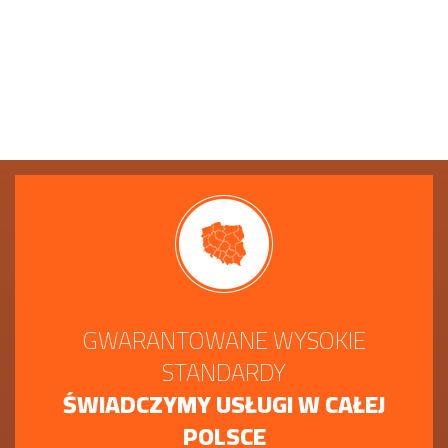
GWARANTOWANE WYSOKIE
STANDARDY
ŚWIADCZYMY USŁUGI W CAŁEJ
POLSCE