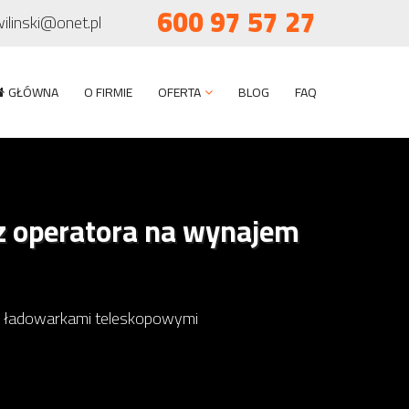
600 97 57 27
wilinski@onet.pl
GŁÓWNA
O FIRMIE
OFERTA
BLOG
FAQ
z operatora na wynajem
we ładowarkami teleskopowymi