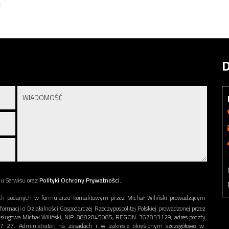
!
D
nu Serwisu oraz
Polityki Ochrony Prywatności.
h podanych w formularzu kontaktowym przez Michał Wiliński prowadzącym
nformacji o Działalności Gospodarczej Rzeczypospolitej Polskiej prowadzonej przez
a Usługowa Michał Wiliński, NIP: 8882845085, REGON: 367833129, adres poczty
7 57 27. Administrator, na zasadach i w zakresie określonym szczegółowo w