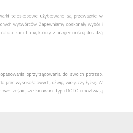
owarki teleskopowe użytkowane są przeważnie w
rzędnych wytwórców. Zapewniamy doskonały wybór i
obotnikami firmy, którzy z przyjemnością doradzą
dopasowania oprzyrządowania do swoich potrzeb.
 prac wysokościowych, dźwig, widły, czy łyżkę. W
jnowocześniejsze ładowarki typu ROTO umożliwiają