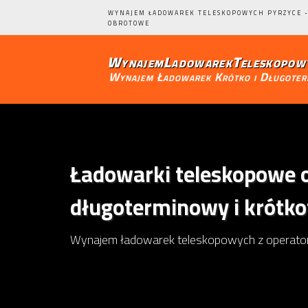
WYNAJEM ŁADOWAREK TELESKOPOWYCH PYRZYCE -
OBROTOWE
WynajemLadowarekTeleskopowy
Wynajem Ładowarek Krótko i Długote
Ładowarki teleskopowe o
długoterminowy i krótk
Wynajem ładowarek teleskopowych z operato