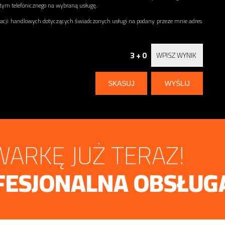
 tym telefonicznego na wybraną usługę.
ji handlowych dotyczących świadczonych usługi na podany przeze mnie adres
3 + 0
ARKĘ JUŻ TERAZ!
FESJONALNA OBSŁUG