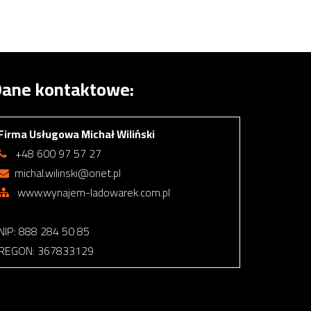
ane kontaktowe:
Firma Usługowa Michał Wiliński
+48 600 97 57 27
michal.wilinski@onet.pl
www.wynajem-ladowarek.com.pl
NIP: 888 284 50 85
REGON: 367833129