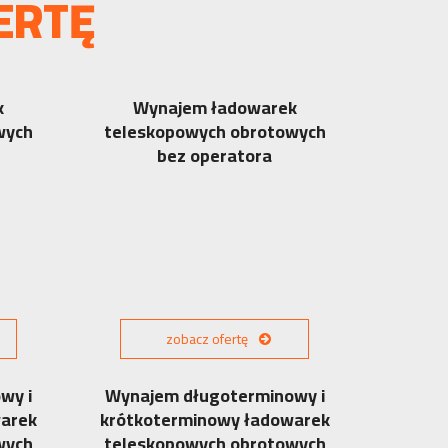
ERTĘ
k
Wynajem ładowarek
wych
teleskopowych obrotowych
bez operatora
zobacz ofertę
wy i
Wynajem długoterminowy i
warek
krótkoterminowy ładowarek
wych
teleskopowych obrotowych