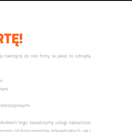
TĘ!
 należącej do nas firmy, w jakiej to odnajdą
em
rami
 teleskopowymi
 skutkiem tego świadczymy usługi najwyższej
ecenia od Konsumentów indywidualnych, jak i