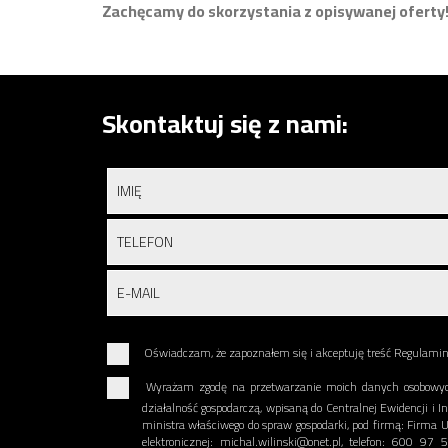
Zachęcamy do skorzystania z opisywanej oferty
Skontaktuj się z nami:
Oświadczam, że zapoznałem się i akceptuję treść Regulami
Wyrażam zgodę na przetwarzanie moich danych osobowyc
działalność gospodarczą, wpisaną do Centralnej Ewidencji i I
ministra właściwego do spraw gospodarki, pod firmą: Firm
elektronicznej: michal.wilinski@onet.pl, telefon: 600 9