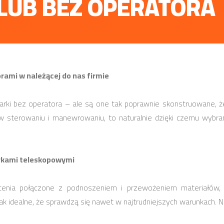
LUB BEZ OPERATORA
ami w należącej do nas firmie
rki bez operatora – ale są one tak poprawnie skonstruowane, ż
e w sterowaniu i manewrowaniu, to naturalnie dzięki czemu wybra
rkami teleskopowymi
cenia połączone z podnoszeniem i przewożeniem materiałów, 
idealne, że sprawdzą się nawet w najtrudniejszych warunkach. Nie 