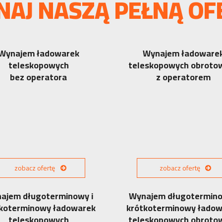
NAJ NASZĄ PEŁNĄ OF
Wynajem ładowarek
Wynajem ładoware
teleskopowych
teleskopowych obroto
bez operatora
z operatorem
zobacz ofertę
zobacz ofertę
ajem długoterminowy i
Wynajem długotermino
koterminowy ładowarek
krótkoterminowy łado
teleskopowych
teleskopowych obroto