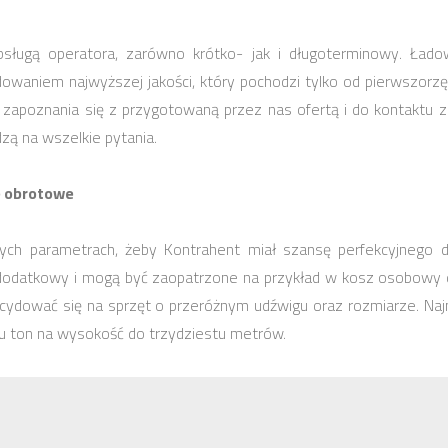
sługą operatora, zarówno krótko- jak i długoterminowy. Ład
owaniem najwyższej jakości, który pochodzi tylko od pierwszo
apoznania się z przygotowaną przez nas ofertą i do kontaktu z r
zą na wszelkie pytania.
e obrotowe
ch parametrach, żeby Kontrahent miał szansę perfekcyjnego 
dodatkowy i mogą być zaopatrzone na przykład w kosz osobowy do
cydować się na sprzęt o przeróżnym udźwigu oraz rozmiarze. Na
iu ton na wysokość do trzydziestu metrów.