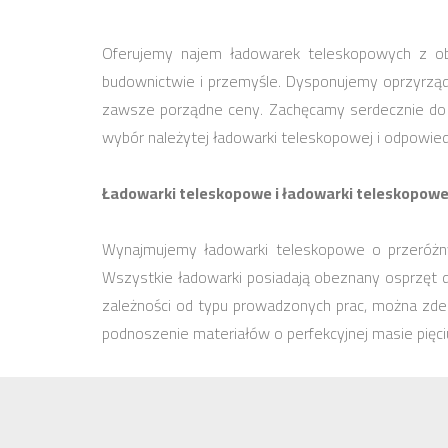
Oferujemy najem ładowarek teleskopowych z ob
budownictwie i przemyśle. Dysponujemy oprzyrząd
zawsze porządne ceny. Zachęcamy serdecznie do z
wybór należytej ładowarki teleskopowej i odpowied
Ładowarki teleskopowe i ładowarki teleskopow
Wynajmujemy ładowarki teleskopowe o przeróżny
Wszystkie ładowarki posiadają obeznany osprzęt 
zależności od typu prowadzonych prac, można zde
podnoszenie materiałów o perfekcyjnej masie pięc