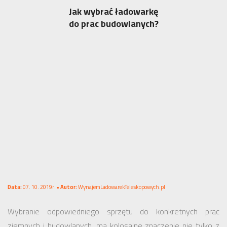
Jak wybrać ładowarkę
do prac budowlanych?
Data:
07. 10. 2019r. •
Autor:
WynajemLadowarekTeleskopowych.pl
Wybranie odpowiedniego sprzętu do konkretnych prac
ziemnych i budowlanych, ma kolosalne znaczenie nie tylko z