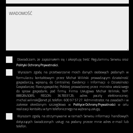
Oświadczam, że zapoznałem się i akceptuję treść Regulaminu Serwisu oraz
Polityki Ochrony Prywatności.
Wyrażam zgodę na przetwarzanie moich danych osobowych podanych w
formularzu kontaktowym przez Michał Wiliński prowadzącym działalność
gospodarczą, wpisaną do Centralnej Ewidencji i Informacji o Działalności
Gospodarczej Rzeczypospolitej Polskiej prowadzonej przez ministra właściwego
do spraw gospodarki, pod firmą: Firma Usługowa Michał Wiliński, NIP:
8882845085, REGON: 367833129, adres poczty elektronicznej:
michal.wilinski@onet.pl, telefon: 600 97 57 27. Administrator, na zasadach i w
zakresie określonym szczegółowo w
Polityce Ochrony Prywatności
w celu
realizacji kontaktu w tym telefonicznego na wybraną usługę.
Wyrażam zgodę na otrzymywanie w ramach Serwisu informacji handlowych
dotyczących świadczonych usługi na podany przeze mnie adres e-mail lub
telefon.