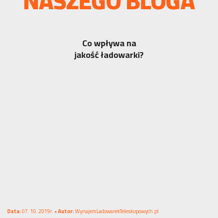
NASZEGO BLOGA
Co wpływa na
jakość ładowarki?
Data:
07. 10. 2019r. •
Autor:
WynajemLadowarekTeleskopowych.pl