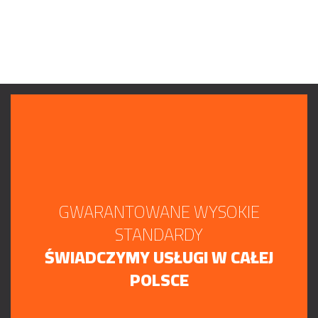
GWARANTOWANE WYSOKIE
STANDARDY
ŚWIADCZYMY USŁUGI W CAŁEJ
POLSCE