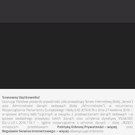
Szanowny Użytkowniku!
Szanując Państwa prawo do prywatności jako prowadzący Serwis Internetowy (dalej „Serwis”)
oraz Administrator danych osobowych (dalej „Administrator”), w rozumieniu
Rozporządzenia Parlamentu Europejskiego i Rady (UE) 2016/679 z dnia 27 kwietnia 2016 r.
w sprawie ochrony osób fizycznych w związku z przetwarzaniem danych osobowych i w
sprawie swobodnego przepływu takich danych oraz uchylenia dyrektywy 95/46/WE
(Dz.U.UE.L.2016.119.1 – ogólne rozporządzenie o ochronie danych – dalej „RODO”),
niniejszym przedstawiam
Politykę Ochrony Prywatności – więcej
, oraz
Regulamin Serwisu Internetowego – więcej
, obowiązujące w Serwisie.