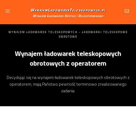
WynajemLadowarekTeleskopowych.pl
Wynajem Ładowarek Krótko i Długoterminowy
WYNAJEM ŁADOWAREK TELESKOPOWYCH - ŁADOWARKI TELESKOPOWE
OBROTOWE
Wynajem ładowarek teleskopowych
obrotowych z operatorem
Decydując się na wynajem ładowarek teleskopowych obrotowych z
operatorem, mają Państwo pewność terminowo zrealizowanego
zadania.