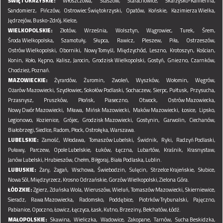
ŚWIĘTOKRZYSKIE:
Włoszczowa,
Staszów,
Starachowice,
Skarżysko-Kamienna,
Sandomierz,
Pińczów,
Ostrowiec Świętokrzyski,
Opatów,
Końskie,
Kazimierza Wielka,
Jędrzejów,
Busko-Zdrój,
Kielce,
WIELKOPOLSKIE:
Złotów,
Września,
Wolsztyn,
Wągrowiec,
Turek,
Śrem,
Środa Wielkopolska,
Szamotuły,
Słupca,
Rawicz,
Pleszew,
Piła,
Ostrzeszów,
Ostrów Wielkopolski,
Oborniki,
Nowy Tomyśl,
Międzychód,
Leszno,
Krotoszyn,
Kościan,
Konin,
Koło,
Kępno,
Kalisz,
Jarocin,
Grodzisk Wielkopolski,
Gostyń,
Gniezno,
Czarnków,
Chodzież,
Poznań.
MAZOWIECKIE:
Żyrardów,
Żuromin,
Zwoleń,
Wyszków,
Wołomin,
Węgrów,
Ożarów Mazowiecki,
Szydłowiec,
Sokołów Podlaski,
Sochaczew,
Sierpc,
Pułtusk,
Przysucha,
Przasnysz,
Pruszków,
Płońsk,
Piaseczno,
Otwock,
Ostrów Mazowiecka,
Nowy Dwór Mazowiecki,
Mława,
Mińsk Mazowiecki,
Maków Mazowiecki,
Łosice,
Lipsko,
Legionowo,
Kozienice,
Grójec,
Grodzisk Mazowiecki,
Gostynin,
Garwolin,
Ciechanów,
Białobrzegi,
Siedlce,
Radom,
Płock,
Ostrołęka,
Warszawa.
LUBELSKIE:
Zamość,
Włodawa,
Tomaszów Lubelski,
Świdnik,
Ryki,
Radzyń Podlaski,
Puławy,
Parczew,
Opole Lubelskie,
Łuków,
Łęczna,
Lubartów,
Kraśnik,
Krasnystaw,
Janów Lubelski,
Hrubieszów,
Chełm,
Biłgoraj,
Biała Podlaska,
Lublin.
LUBUSKIE:
Żary,
Żagań,
Wschowa,
Świebodzin,
Sulęcin,
Strzelce Krajeńskie,
Słubice,
Nowa Sól,
Międzyrzecz,
Krosno Odrzańskie,
Gorzów Wielkopolski,
Zielona Góra.
ŁÓDZKIE:
Zgierz,
Zduńska Wola,
Wieruszów,
Wieluń,
Tomaszów Mazowiecki,
Skierniewice,
Sieradz,
Rawa Mazowiecka,
Radomsko,
Poddębice,
Piotrków Trybunalski,
Pajęczno,
Pabianice,
Opoczno,
Łowicz,
Łęczyca,
Łask,
Kutno,
Brzeziny,
Bełchatów,
Łódź.
MAŁOPOLSKIE:
Skawina,
Wieliczka,
Wadowice,
Zakopane,
Tarnów,
Sucha Beskidzka,