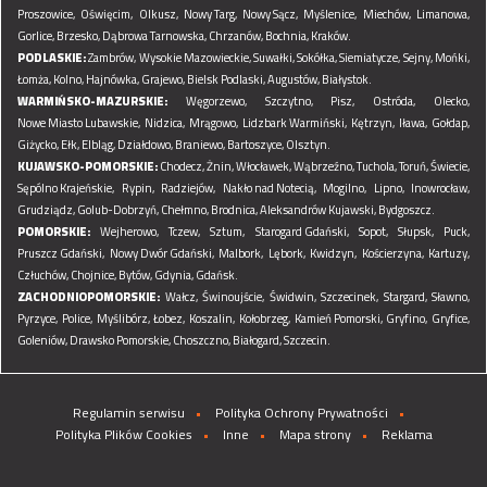
Proszowice,
Oświęcim,
Olkusz,
Nowy Targ,
Nowy Sącz,
Myślenice,
Miechów,
Limanowa,
Gorlice,
Brzesko,
Dąbrowa Tarnowska,
Chrzanów,
Bochnia,
Kraków.
PODLASKIE:
Zambrów,
Wysokie Mazowieckie,
Suwałki,
Sokółka,
Siemiatycze,
Sejny,
Mońki,
Łomża,
Kolno,
Hajnówka,
Grajewo,
Bielsk Podlaski,
Augustów,
Białystok.
WARMIŃSKO-MAZURSKIE:
Węgorzewo,
Szczytno,
Pisz,
Ostróda,
Olecko,
Nowe Miasto Lubawskie,
Nidzica,
Mrągowo,
Lidzbark Warmiński,
Kętrzyn,
Iława,
Gołdap,
Giżycko,
Ełk,
Elbląg,
Działdowo,
Braniewo,
Bartoszyce,
Olsztyn.
KUJAWSKO-POMORSKIE:
Chodecz,
Żnin,
Włocławek,
Wąbrzeźno,
Tuchola,
Toruń,
Świecie,
Sępólno Krajeńskie,
Rypin,
Radziejów,
Nakło nad Notecią,
Mogilno,
Lipno,
Inowrocław,
Grudziądz,
Golub-Dobrzyń,
Chełmno,
Brodnica,
Aleksandrów Kujawski,
Bydgoszcz.
POMORSKIE:
Wejherowo,
Tczew,
Sztum,
Starogard Gdański,
Sopot,
Słupsk,
Puck,
Pruszcz Gdański,
Nowy Dwór Gdański,
Malbork,
Lębork,
Kwidzyn,
Kościerzyna,
Kartuzy,
Człuchów,
Chojnice,
Bytów,
Gdynia,
Gdańsk.
ZACHODNIOPOMORSKIE:
Wałcz,
Świnoujście,
Świdwin,
Szczecinek,
Stargard,
Sławno,
Pyrzyce,
Police,
Myślibórz,
Łobez,
Koszalin,
Kołobrzeg,
Kamień Pomorski,
Gryfino,
Gryfice,
Goleniów,
Drawsko Pomorskie,
Choszczno,
Białogard,
Szczecin.
Regulamin serwisu
Polityka Ochrony Prywatności
Polityka Plików Cookies
Inne
Mapa strony
Reklama