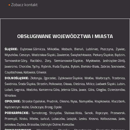
Zobacz kontakt
OBSŁUGIWANE WOJEWÓDZTWA I MIASTA
ŚLĄSKIE:
Dąbrowa Górnicza,
Mikołów,
Kłobuck,
Bieruń,
Lubliniec,
Pszczyna,
Żywiec,
Myszków,
Cieszyn,
Wodzisław Śląski,
Zawiercie,
Świętochłowice,
Piekary Śląskie,
Będzin,
Tarnowskie Góry,
Racibórz,
Żory,
Siemianowice Śląskie,
Mysłowice,
Jastrzębie-Zdrój,
Jaworzno,
Chorzów,
Tychy,
Rybnik,
Ruda Śląska,
Bytom,
Bielsko-Biała,
Zabrze,
Sosnowiec,
Częstochowa,
Katowice,
Gliwice.
DOLNOŚLĄSKIE:
Złotoryja,
Zgorzelec,
Ząbkowice Śląskie,
Wołów,
Wałbrzych,
Trzebnica,
Świdnica,
Środa Śląska,
Strzelin,
Polkowice,
Oława,
Oleśnica,
Milicz,
Lwówek Śląski,
Lubin,
Lubań,
Legnica,
Kłodzko,
Kamienna Góra,
Jelenia Góra,
Jawor,
Góra,
Głogów,
Dzierżoniów,
Wrocław.
OPOLSKIE:
Strzelce Opolskie,
Prudnik,
Olesno,
Nysa,
Namysłów,
Krapkowice,
Kluczbork,
Kędzierzyn-Koźle,
Głubczyce,
Brzeg,
Opole.
PODKARPACKIE:
Tarnobrzeg,
Strzyżów,
Stalowa Wola,
Sanok,
Ropczyce,
Przeworsk,
Przemyśl,
Nisko,
Mielec,
Łańcut,
Lubaczów,
Leżajsk,
Lesko,
Krosno,
Kolbuszowa,
Jasło,
Jarosław,
Dębica,
Brzozów,
Ustrzyki Dolne,
Rzeszów.