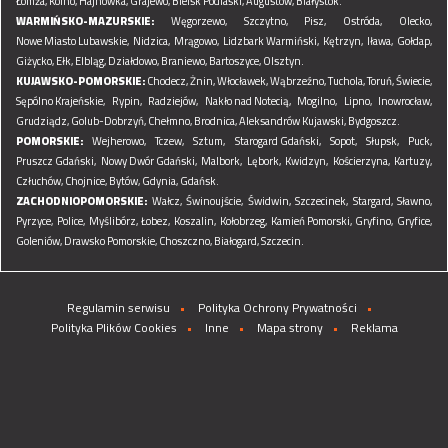
Łomża,
Kolno,
Hajnówka,
Grajewo,
Bielsk Podlaski,
Augustów,
Białystok.
WARMIŃSKO-MAZURSKIE:
Węgorzewo,
Szczytno,
Pisz,
Ostróda,
Olecko,
Nowe Miasto Lubawskie,
Nidzica,
Mrągowo,
Lidzbark Warmiński,
Kętrzyn,
Iława,
Gołdap,
Giżycko,
Ełk,
Elbląg,
Działdowo,
Braniewo,
Bartoszyce,
Olsztyn.
KUJAWSKO-POMORSKIE:
Chodecz,
Żnin,
Włocławek,
Wąbrzeźno,
Tuchola,
Toruń,
Świecie,
Sępólno Krajeńskie,
Rypin,
Radziejów,
Nakło nad Notecią,
Mogilno,
Lipno,
Inowrocław,
Grudziądz,
Golub-Dobrzyń,
Chełmno,
Brodnica,
Aleksandrów Kujawski,
Bydgoszcz.
POMORSKIE:
Wejherowo,
Tczew,
Sztum,
Starogard Gdański,
Sopot,
Słupsk,
Puck,
Pruszcz Gdański,
Nowy Dwór Gdański,
Malbork,
Lębork,
Kwidzyn,
Kościerzyna,
Kartuzy,
Człuchów,
Chojnice,
Bytów,
Gdynia,
Gdańsk.
ZACHODNIOPOMORSKIE:
Wałcz,
Świnoujście,
Świdwin,
Szczecinek,
Stargard,
Sławno,
Pyrzyce,
Police,
Myślibórz,
Łobez,
Koszalin,
Kołobrzeg,
Kamień Pomorski,
Gryfino,
Gryfice,
Goleniów,
Drawsko Pomorskie,
Choszczno,
Białogard,
Szczecin.
Regulamin serwisu
Polityka Ochrony Prywatności
Polityka Plików Cookies
Inne
Mapa strony
Reklama