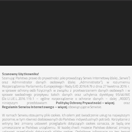
Szanowny Użytkowniku!
Szanując Państwa prawo do prywatności jako prowadzący Serwis Internetowy (dalej „Serwis”)
oraz Administrator danych osobowych (dalej „Administrator”), w rozumieniu
Rozporządzenia Parlamentu Europejskiego i Rady (UE) 2016/679 z dnia 27 kwietnia 2016 r.
w sprawie ochrony osób fizycznych w związku z przetwarzaniem danych osobowych i w
sprawie swobodnego przepływu takich danych oraz uchylenia dyrektywy 95/46/WE
(Dz.U.UE.L.2016.119.1 – ogólne rozporządzenie o ochronie danych – dalej „RODO”),
niniejszym przedstawiam
Politykę Ochrony Prywatności – więcej
, oraz
Regulamin Serwisu Internetowego – więcej
, obowiązujące w Serwisie.
W ramach Serwisu stosujemy pliki cookies. Ich celem jest świadczenie usług na najwyższym
poziomie, w tym również dostosowanych do Państwa indywidualnych potrzeb. Korzystanie z
Copyright ©
WynajemLadowarekTeleskopowych.pl
2026 All Rights
witryny bez zmiany ustawień przeglądarki dotyczących cookies oznacza, że będą one
umieszczane w Państwa urządzeniu. W każdej chwili możecie Państwo dokonać zmiany
Reserved.
ustawień przeglądarki dotyczących plików cookies. Dodatkowe informacje na ten temat