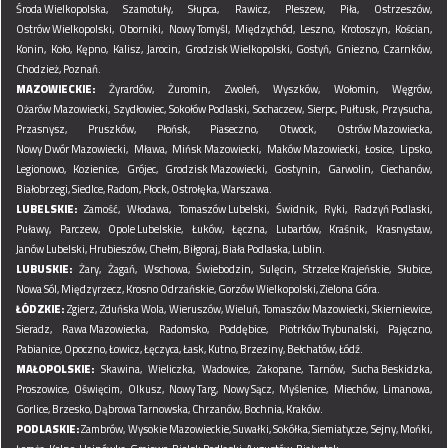
Środa Wielkopolska,
Szamotuły,
Słupca,
Rawicz,
Pleszew,
Piła,
Ostrzeszów,
Ostrów Wielkopolski,
Oborniki,
Nowy Tomyśl,
Międzychód,
Leszno,
Krotoszyn,
Kościan,
Konin,
Koło,
Kępno,
Kalisz,
Jarocin,
Grodzisk Wielkopolski,
Gostyń,
Gniezno,
Czarnków,
Chodzież,
Poznań.
MAZOWIECKIE:
Żyrardów,
Żuromin,
Zwoleń,
Wyszków,
Wołomin,
Węgrów,
Ożarów Mazowiecki,
Szydłowiec,
Sokołów Podlaski,
Sochaczew,
Sierpc,
Pułtusk,
Przysucha,
Przasnysz,
Pruszków,
Płońsk,
Piaseczno,
Otwock,
Ostrów Mazowiecka,
Nowy Dwór Mazowiecki,
Mława,
Mińsk Mazowiecki,
Maków Mazowiecki,
Łosice,
Lipsko,
Legionowo,
Kozienice,
Grójec,
Grodzisk Mazowiecki,
Gostynin,
Garwolin,
Ciechanów,
Białobrzegi,
Siedlce,
Radom,
Płock,
Ostrołęka,
Warszawa.
LUBELSKIE:
Zamość,
Włodawa,
Tomaszów Lubelski,
Świdnik,
Ryki,
Radzyń Podlaski,
Puławy,
Parczew,
Opole Lubelskie,
Łuków,
Łęczna,
Lubartów,
Kraśnik,
Krasnystaw,
Janów Lubelski,
Hrubieszów,
Chełm,
Biłgoraj,
Biała Podlaska,
Lublin.
LUBUSKIE:
Żary,
Żagań,
Wschowa,
Świebodzin,
Sulęcin,
Strzelce Krajeńskie,
Słubice,
Nowa Sól,
Międzyrzecz,
Krosno Odrzańskie,
Gorzów Wielkopolski,
Zielona Góra.
ŁÓDZKIE:
Zgierz,
Zduńska Wola,
Wieruszów,
Wieluń,
Tomaszów Mazowiecki,
Skierniewice,
Sieradz,
Rawa Mazowiecka,
Radomsko,
Poddębice,
Piotrków Trybunalski,
Pajęczno,
Pabianice,
Opoczno,
Łowicz,
Łęczyca,
Łask,
Kutno,
Brzeziny,
Bełchatów,
Łódź.
MAŁOPOLSKIE:
Skawina,
Wieliczka,
Wadowice,
Zakopane,
Tarnów,
Sucha Beskidzka,
Proszowice,
Oświęcim,
Olkusz,
Nowy Targ,
Nowy Sącz,
Myślenice,
Miechów,
Limanowa,
Gorlice,
Brzesko,
Dąbrowa Tarnowska,
Chrzanów,
Bochnia,
Kraków.
PODLASKIE:
Zambrów,
Wysokie Mazowieckie,
Suwałki,
Sokółka,
Siemiatycze,
Sejny,
Mońki,