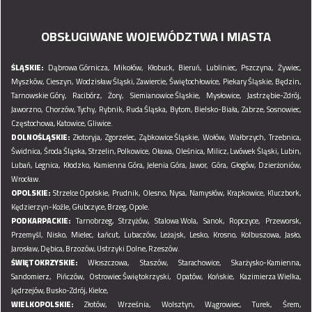
OBSŁUGIWANE WOJEWÓDZTWA I MIASTA
ŚLĄSKIE:
Dąbrowa Górnicza,
Mikołów,
Kłobuck,
Bieruń,
Lubliniec,
Pszczyna,
Żywiec,
Myszków,
Cieszyn,
Wodzisław Śląski,
Zawiercie,
Świętochłowice,
Piekary Śląskie,
Będzin,
Tarnowskie Góry,
Racibórz,
Żory,
Siemianowice Śląskie,
Mysłowice,
Jastrzębie-Zdrój,
Jaworzno,
Chorzów,
Tychy,
Rybnik,
Ruda Śląska,
Bytom,
Bielsko-Biała,
Zabrze,
Sosnowiec,
Częstochowa,
Katowice,
Gliwice.
DOLNOŚLĄSKIE:
Złotoryja,
Zgorzelec,
Ząbkowice Śląskie,
Wołów,
Wałbrzych,
Trzebnica,
Świdnica,
Środa Śląska,
Strzelin,
Polkowice,
Oława,
Oleśnica,
Milicz,
Lwówek Śląski,
Lubin,
Lubań,
Legnica,
Kłodzko,
Kamienna Góra,
Jelenia Góra,
Jawor,
Góra,
Głogów,
Dzierżoniów,
Wrocław.
OPOLSKIE:
Strzelce Opolskie,
Prudnik,
Olesno,
Nysa,
Namysłów,
Krapkowice,
Kluczbork,
Kędzierzyn-Koźle,
Głubczyce,
Brzeg,
Opole.
PODKARPACKIE:
Tarnobrzeg,
Strzyżów,
Stalowa Wola,
Sanok,
Ropczyce,
Przeworsk,
Przemyśl,
Nisko,
Mielec,
Łańcut,
Lubaczów,
Leżajsk,
Lesko,
Krosno,
Kolbuszowa,
Jasło,
Jarosław,
Dębica,
Brzozów,
Ustrzyki Dolne,
Rzeszów.
ŚWIĘTOKRZYSKIE:
Włoszczowa,
Staszów,
Starachowice,
Skarżysko-Kamienna,
Sandomierz,
Pińczów,
Ostrowiec Świętokrzyski,
Opatów,
Końskie,
Kazimierza Wielka,
Jędrzejów,
Busko-Zdrój,
Kielce,
WIELKOPOLSKIE:
Złotów,
Września,
Wolsztyn,
Wągrowiec,
Turek,
Śrem,