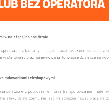
LUB BEZ OPERATORA
 w należącej do nas firmie
peratora – z kapitalnym napędem oraz systemem poruszania się
dne w sterowaniu oraz manewrowaniu, to właśnie dzięki czemu wybr
owe ładowarkami teleskopowymi
nia połączone z podnoszeniem oraz transportowaniem materiałó
lne silniki, dzięki czemu nie jest im straszna nawet praca na z