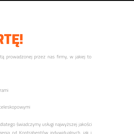
TĘ!
ą prowadzonej przez nas firmy, w jakiej to
rami
 teleskopowymi
, dlatego świadczymy usługi najwyższej jakości
nia od Kontrahentów indywidualnych, jak i