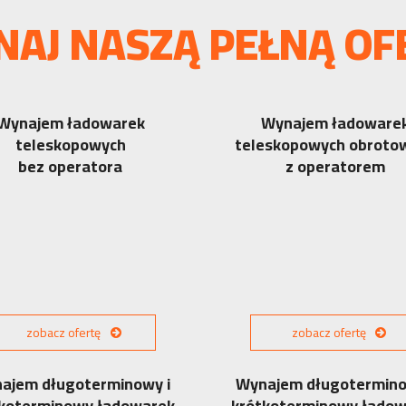
NAJ NASZĄ PEŁNĄ OF
Wynajem ładowarek
Wynajem ładoware
teleskopowych
teleskopowych obroto
bez operatora
z operatorem
zobacz ofertę
zobacz ofertę
ajem długoterminowy i
Wynajem długotermino
koterminowy ładowarek
krótkoterminowy łado