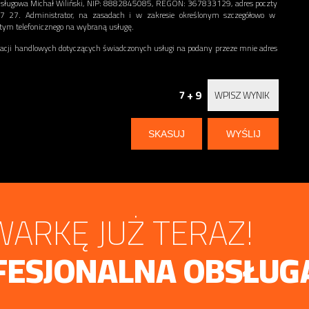
a Usługowa Michał Wiliński, NIP: 8882845085, REGON: 367833129, adres poczty
7 57 27. Administrator, na zasadach i w zakresie określonym szczegółowo w
 tym telefonicznego na wybraną usługę.
ji handlowych dotyczących świadczonych usługi na podany przeze mnie adres
7 + 9
ARKĘ JUŻ TERAZ!
FESJONALNA OBSŁUG