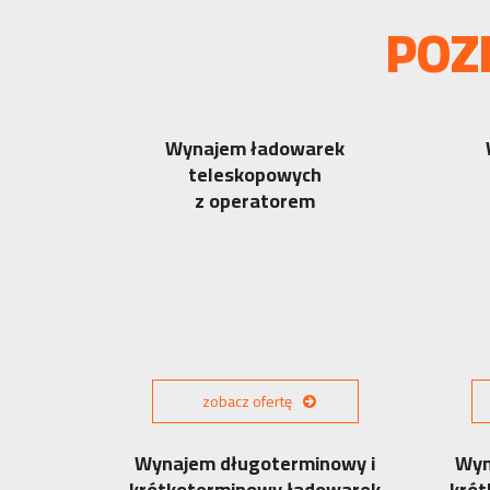
POZ
Wynajem ładowarek
teleskopowych
z operatorem
zobacz ofertę
Wynajem długoterminowy i
Wyn
krótkoterminowy ładowarek
krót