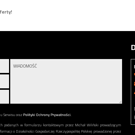
ferty!
D
nu Serwisu oraz
Polityki Ochrony Prywatności.
h podanych w formularzu kontaktowym przez Michał Wiliński prowadzącym
nformacji o Działalności Gospodarczej Rzeczypospolitej Polskiej prowadzonej przez