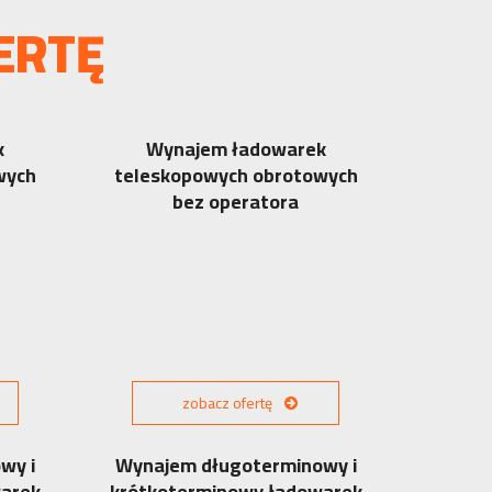
ERTĘ
k
Wynajem ładowarek
wych
teleskopowych obrotowych
bez operatora
zobacz ofertę
wy i
Wynajem długoterminowy i
warek
krótkoterminowy ładowarek