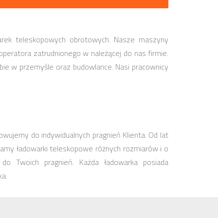
arek teleskopowych obrotowych. Nasze maszyny
peratora zatrudnionego w należącej do nas firmie.
obie w przemyśle oraz budowlance. Nasi pracownicy
wujemy do indywidualnych pragnień Klienta. Od lat
amy ładowarki teleskopowe różnych rozmiarów i o
do Twoich pragnień. Każda ładowarka posiada
ka.