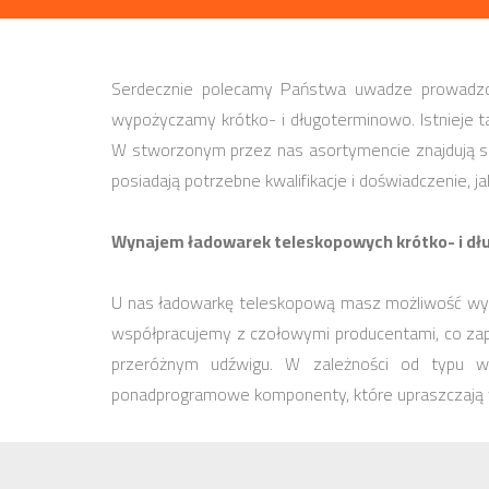
Serdecznie polecamy Państwa uwadze prowadzo
wypożyczamy krótko- i długoterminowo. Istnieje t
W stworzonym przez nas asortymencie znajdują się
posiadają potrzebne kwalifikacje i doświadczenie, j
Wynajem ładowarek teleskopowych krótko- i d
U nas ładowarkę teleskopową masz możliwość wynaj
współpracujemy z czołowymi producentami, co za
przeróżnym udźwigu. W zależności od typu w
ponadprogramowe komponenty, które upraszczają wy