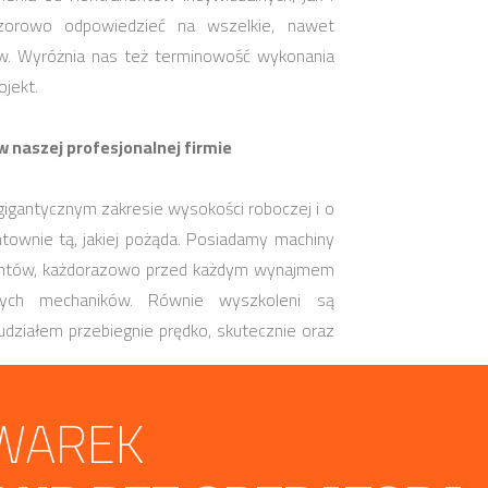
wzorowo odpowiedzieć na wszelkie, nawet
w. Wyróżnia nas też terminowość wykonania
ojekt.
naszej profesjonalnej firmie
gigantycznym zakresie wysokości roboczej i o
townie tą, jakiej pożąda. Posiadamy machiny
entów, każdorazowo przed każdym wynajmem
nych mechaników. Równie wyszkoleni są
 udziałem przebiegnie prędko, skutecznie oraz
WAREK