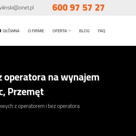
600 97 57 27
wilinski@onet.pl
GŁÓWNA
O FIRMIE
OFERTA
BLOG
FAQ
z operatora na wynajem
c, Przemęt
wych z operatorem i bez operatora