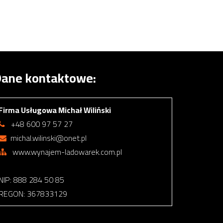
ane kontaktowe:
Firma Usługowa Michał Wiliński
+48 600 97 57 27
michal.wilinski@onet.pl
www.wynajem-ladowarek.com.pl
NIP: 888 284 50 85
REGON: 367833129