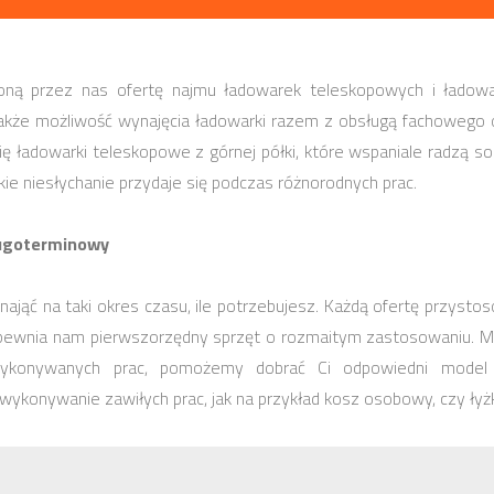
ną przez nas ofertę najmu ładowarek teleskopowych i ładow
akże możliwość wynajęcia ładowarki razem z obsługą fachowego o
 ładowarki teleskopowe z górnej półki, które wspaniale radzą s
akie niesłychanie przydaje się podczas różnorodnych prac.
ługoterminowy
ąć na taki okres czasu, ile potrzebujesz. Każdą ofertę przystoso
pewnia nam pierwszorzędny sprzęt o rozmaitym zastosowaniu. M
ykonywanych prac, pomożemy dobrać Ci odpowiedni model 
konywanie zawiłych prac, jak na przykład kosz osobowy, czy łyż