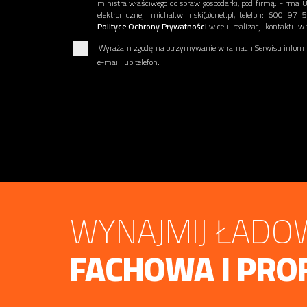
ministra właściwego do spraw gospodarki, pod firmą: Firm
elektronicznej: michal.wilinski@onet.pl, telefon: 600 9
Polityce Ochrony Prywatności
w celu realizacji kontaktu w
Wyrażam zgodę na otrzymywanie w ramach Serwisu informac
e-mail lub telefon.
WYNAJMIJ ŁADOW
FACHOWA I PRO