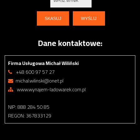
Dane kontaktowe:
Firma Usługowa Michał Wiliński
+48 600 97 57 27
michal.wilinski@onet.pl
www.wynajem-ladowarek.com.pl
NIP: 888 284 50 85
REGON: 367833129