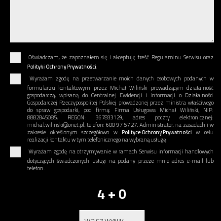
Oświadczam, że zapoznałem się i akceptuję treść Regulaminu Serwisu oraz
Polityki Ochrony Prywatności.
Wyrażam zgodę na przetwarzanie moich danych osobowych podanych w
formularzu kontaktowym przez Michał Wiliński prowadzącym działalność
gospodarczą, wpisaną do Centralnej Ewidencji i Informacji o Działalności
Gospodarczej Rzeczypospolitej Polskiej prowadzonej przez ministra właściwego
do spraw gospodarki, pod firmą: Firma Usługowa Michał Wiliński, NIP:
8882845085, REGON: 367833129, adres poczty elektronicznej:
michal.wilinski@onet.pl, telefon: 600 97 57 27. Administrator, na zasadach i w
zakresie określonym szczegółowo w
Polityce Ochrony Prywatności
w celu
realizacji kontaktu w tym telefonicznego na wybraną usługę.
Wyrażam zgodę na otrzymywanie w ramach Serwisu informacji handlowych
dotyczących świadczonych usługi na podany przeze mnie adres e-mail lub
telefon.
4 + 0