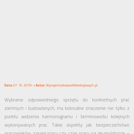
Data:
07. 10. 2019r. •
Autor:
WynajemLadowarekTeleskopowych.pl
Wybranie odpowiedniego sprzętu do konkretnych prac
ziemnych i budowlanych, ma kolosalne znaczenie nie tylko z
punktu widzenia harmonogramu i terminowości kolejnych
wykonywanych prac. Takie aspekty jak: bezpieczeństwo
pracowników, zasięg pracy czy czas pracy na akumulatorze –