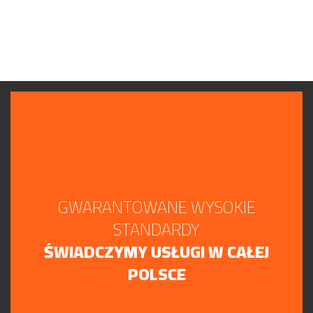
GWARANTOWANE WYSOKIE
STANDARDY
ŚWIADCZYMY USŁUGI W CAŁEJ
POLSCE