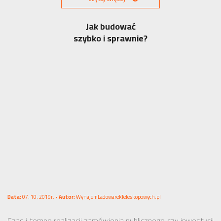
Jak budować
szybko i sprawnie?
Data:
07. 10. 2019r. •
Autor:
WynajemLadowarekTeleskopowych.pl
Czas i tempo realizacji zamówienia publicznego czy inwestycji