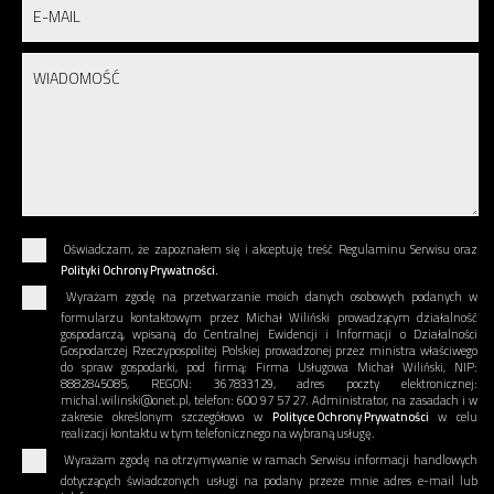
Oświadczam, że zapoznałem się i akceptuję treść Regulaminu Serwisu oraz
Polityki Ochrony Prywatności.
Wyrażam zgodę na przetwarzanie moich danych osobowych podanych w
formularzu kontaktowym przez Michał Wiliński prowadzącym działalność
gospodarczą, wpisaną do Centralnej Ewidencji i Informacji o Działalności
Gospodarczej Rzeczypospolitej Polskiej prowadzonej przez ministra właściwego
do spraw gospodarki, pod firmą: Firma Usługowa Michał Wiliński, NIP:
8882845085, REGON: 367833129, adres poczty elektronicznej:
michal.wilinski@onet.pl, telefon: 600 97 57 27. Administrator, na zasadach i w
zakresie określonym szczegółowo w
Polityce Ochrony Prywatności
w celu
realizacji kontaktu w tym telefonicznego na wybraną usługę.
Wyrażam zgodę na otrzymywanie w ramach Serwisu informacji handlowych
dotyczących świadczonych usługi na podany przeze mnie adres e-mail lub