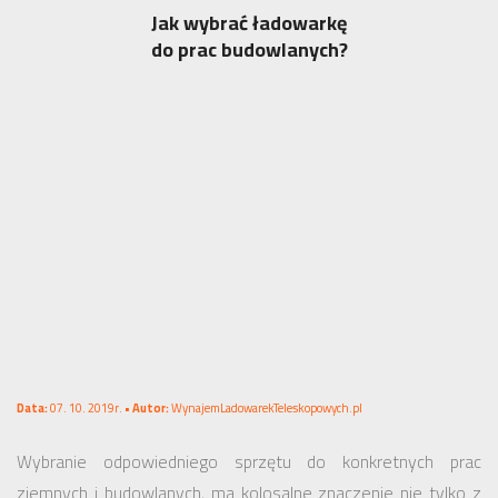
Jak wybrać ładowarkę
do prac budowlanych?
Data:
07. 10. 2019r. •
Autor:
WynajemLadowarekTeleskopowych.pl
Wybranie odpowiedniego sprzętu do konkretnych prac
ziemnych i budowlanych, ma kolosalne znaczenie nie tylko z