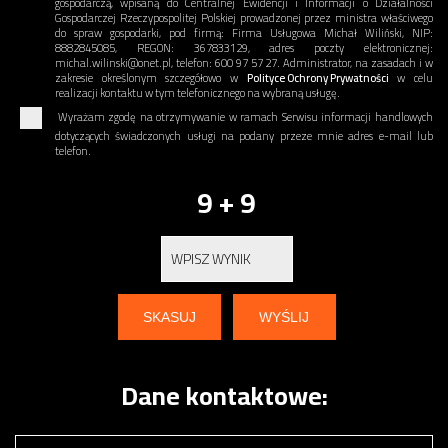
gospodarczą, wpisaną do Centralnej Ewidencji i Informacji o Działalności
Gospodarczej Rzeczypospolitej Polskiej prowadzonej przez ministra właściwego
do spraw gospodarki, pod firmą: Firma Usługowa Michał Wiliński, NIP:
8882845085, REGON: 367833129, adres poczty elektronicznej:
michal.wilinski@onet.pl, telefon: 600 97 57 27. Administrator, na zasadach i w
zakresie określonym szczegółowo w
Polityce Ochrony Prywatności
w celu
realizacji kontaktu w tym telefonicznego na wybraną usługę.
Wyrażam zgodę na otrzymywanie w ramach Serwisu informacji handlowych
dotyczących świadczonych usługi na podany przeze mnie adres e-mail lub
telefon.
9 + 9
Dane kontaktowe: