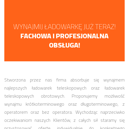
WYNAJMIJ ŁADOWARKĘ JUŻ TERAZ!
FACHOWA I PROFESJONALNA
OBSŁUGA!
Stworzona przez nas firma absorbuje się wynajmem
najlepszych ładowarek teleskopowych oraz ładowarek
teleskopowych obrotowych. Proponujemy możliwość
wynajmu krótkoterminowego oraz długoterminowego, z
operatorem oraz bez operatora. Wychodząc naprzeciwko
oczekiwaniom naszych Klientów, z całych sił staramy się
przystosować ofertę indywidualnie do konkretnego