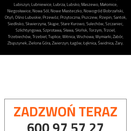
Lubiszyn, Lubniewice, Lubrza, Lubsko, Maszewo, Małomice,
Niegosławice, Nowa Sól, Nowe Miasteczko, Nowogród Bobrzański,
Otyń, Ośno Lubuskie, Przewóz, Przytoczna, Pszczew, Rzepin, Santok,
Siedlisko, Skwierzyna, Skąpe, Stare Kurowo, Sulechów, Szczaniec,
Szlichtyngowa, Szprotawa, Sława, Słońsk, Torzym, Trzciel,
Trzebiechów, Trzebiel, Tuplice, Witnica, Wschowa, Wymiarki, Zabór,
Zbąszynek, Zielona Góra, Zwierzyn, Łagów, Łęknica, Świdnica, Żary.
ZADZWOŃ TERAZ
600 97 57 27