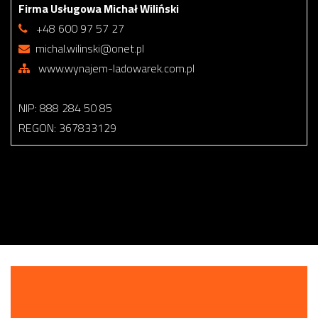
Firma Usługowa Michał Wiliński
+48 600 97 57 27
michal.wilinski@onet.pl
www.wynajem-ladowarek.com.pl
NIP: 888 284 50 85
REGON: 367833129