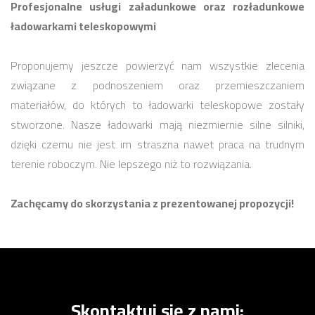
Profesjonalne usługi załadunkowe oraz rozładunkowe
ładowarkami teleskopowymi
Proponujemy jeszcze powierzyć nam wszystkie zlecenia
związane z podnoszeniem oraz przemieszczaniem
materiałów, do których to ładowarki teleskopowe zostały
stworzone. Nasze ładowarki mają niezmiernie silne silniki,
dzięki czemu nie jest im straszna nawet praca na trudnym
terenie roboczym. Nie lepszego niż to rozwiązania.
Zachęcamy do skorzystania z prezentowanej propozycji!
Skontaktuj się z nami: