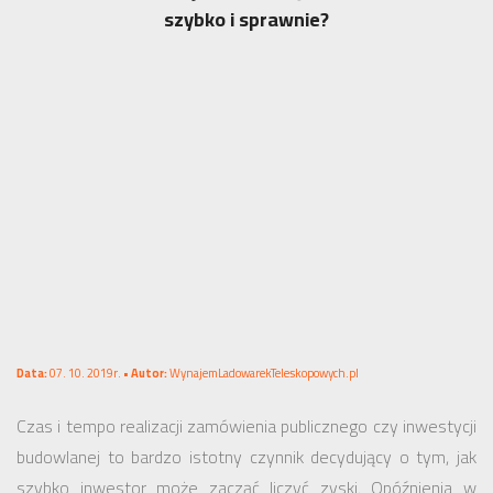
szybko i sprawnie?
Data:
07. 10. 2019r. •
Autor:
WynajemLadowarekTeleskopowych.pl
Czas i tempo realizacji zamówienia publicznego czy inwestycji
budowlanej to bardzo istotny czynnik decydujący o tym, jak
szybko inwestor może zacząć liczyć zyski. Opóźnienia w