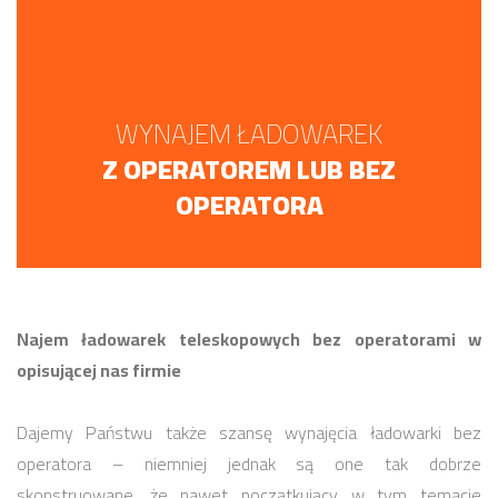
WYNAJEM ŁADOWAREK
Z OPERATOREM LUB BEZ
OPERATORA
Najem ładowarek teleskopowych bez operatorami w
opisującej nas firmie
Dajemy Państwu także szansę wynajęcia ładowarki bez
operatora – niemniej jednak są one tak dobrze
skonstruowane, że nawet początkujący w tym temacie