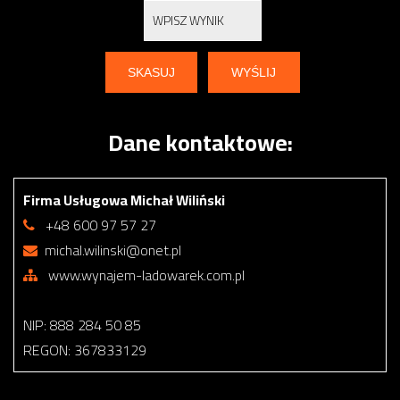
Dane kontaktowe:
Firma Usługowa Michał Wiliński
+48 600 97 57 27
michal.wilinski@onet.pl
www.wynajem-ladowarek.com.pl
NIP: 888 284 50 85
REGON: 367833129