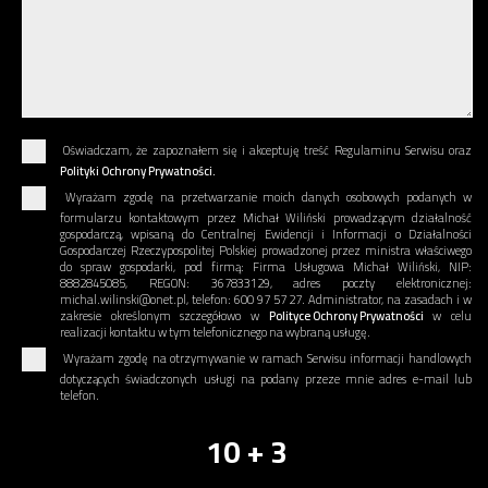
Oświadczam, że zapoznałem się i akceptuję treść Regulaminu Serwisu oraz
Polityki Ochrony Prywatności.
Wyrażam zgodę na przetwarzanie moich danych osobowych podanych w
formularzu kontaktowym przez Michał Wiliński prowadzącym działalność
gospodarczą, wpisaną do Centralnej Ewidencji i Informacji o Działalności
Gospodarczej Rzeczypospolitej Polskiej prowadzonej przez ministra właściwego
do spraw gospodarki, pod firmą: Firma Usługowa Michał Wiliński, NIP:
8882845085, REGON: 367833129, adres poczty elektronicznej:
michal.wilinski@onet.pl, telefon: 600 97 57 27. Administrator, na zasadach i w
zakresie określonym szczegółowo w
Polityce Ochrony Prywatności
w celu
realizacji kontaktu w tym telefonicznego na wybraną usługę.
Wyrażam zgodę na otrzymywanie w ramach Serwisu informacji handlowych
dotyczących świadczonych usługi na podany przeze mnie adres e-mail lub
telefon.
10 + 3